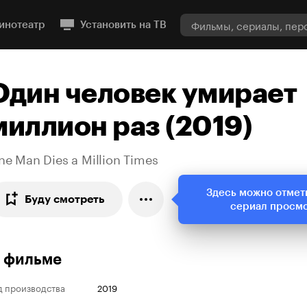
инотеатр
Установить на ТВ
Один человек умирает
миллион раз (2019)
e Man Dies a Million Times
Здесь можно отмет
Буду смотреть
сериал просм
 фильме
д производства
2019