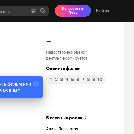
Попробовать
Войти
Плюс
–
Недостаточно оценок,
рейтинг формируется
Оценить фильм
1
2
3
4
5
6
7
8
9
10
ить фильм или
отренным
В главных ролях
Алиса Лозовская