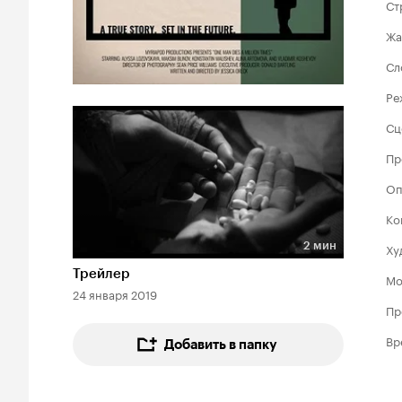
Ст
Жа
Сл
Ре
Сц
Пр
Оп
Ко
2 мин
Ху
Длительность 2 мин
Трейлер
Мо
24 января 2019
Пр
Вр
Добавить в папку