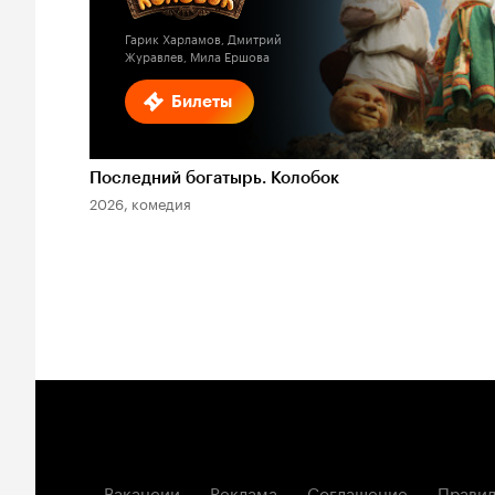
Гарик Харламов, Дмитрий
Журавлев, Мила Ершова
Билеты
Последний богатырь. Колобок
2026, комедия
Вакансии
Реклама
Соглашение
Правил