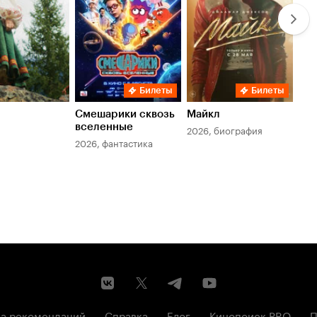
Билеты
Билеты
Смешарики сквозь
Майкл
Зл
вселенные
мер
2026, биография
2026, фантастика
202
а рекомендаций
Справка
Блог
Кинопоиск PRO
П