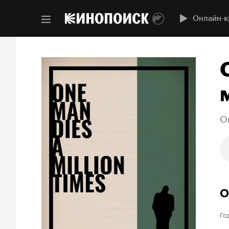
Онлайн-к
On
О
Го