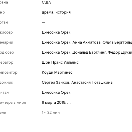
рана
США
нр
драма
,
история
оган
—
жиссер
Джессика Орек
енарий
Джессика Орек
,
Анна Ахматова
,
Ольга Бергголь
одюсер
Джессика Орек
,
Дональд Бартлинг
,
Федор Друз
ератор
Шон Прайс Уильямс
мпозитор
Коуди Мартинес
дожник
Сергей Зайков
,
Анастасия Поташкина
нтаж
Джессика Орек
емьера в мире
9 марта 2019
,
...
емя
1 ч 32 мин