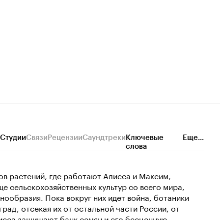
Студии
Связи
Рецензии
Саундтреки
Ключевые
Еще...
слова
ов растений, где работают Алисса и Максим,
ще сельскохозяйственных культур со всего мира,
нообразия. Пока вокруг них идет война, ботаники
рад, отсекая их от остальной части России, от
лисса защищают банк семян и его бесценную