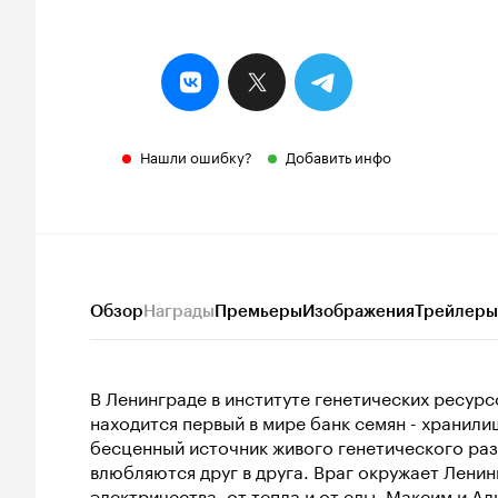
Нашли ошибку?
Добавить инфо
Обзор
Награды
Премьеры
Изображения
Трейлеры
В Ленинграде в институте генетических ресурс
находится первый в мире банк семян - хранили
бесценный источник живого генетического раз
влюбляются друг в друга. Враг окружает Ленинг
электричества, от тепла и от еды. Максим и А