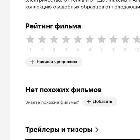
коллекцию съедобных образцов от голодающих 
Рейтинг фильма
1
2
3
4
5
6
7
8
9
10
Написать рецензию
Нет похожих фильмов
Знаете похожие фильмы?
Добавить
Трейлеры и тизеры