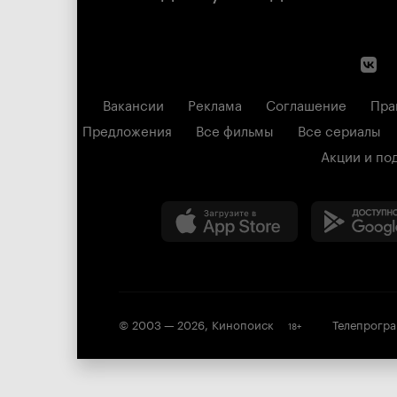
Вакансии
Реклама
Соглашение
Пра
Предложения
Все фильмы
Все сериалы
Акции и по
© 2003 —
2026
,
Кинопоиск
Телепрогр
18
+