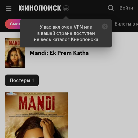
Войти
Онлайн-кинотеатр
Билеты в 
Смотреть кино
У вас включен VPN или
в вашей стране доступен
не весь каталог Кинопоиска
Mandi: Ek Prem Katha
Постеры
1