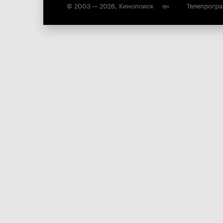
© 2003 —
2026
,
Кинопоиск
Телепрогр
18
+