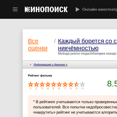
Онлайн-кинотеат
Все
/
Каждый борется со 
оценки
никчёмностью
Moduga jasinui mugachihamgwa ssaugo i
Информация о фильме »
Рейтинг фильма
8.
* В рейтинге учитываются только проверенны
пользователей. Все попытки недобросовестн
«накрутить» рейтинг не учитываются алгорит