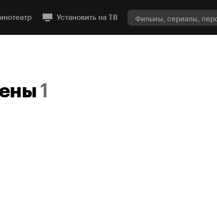
инотеатр
Установить на ТВ
мены
1