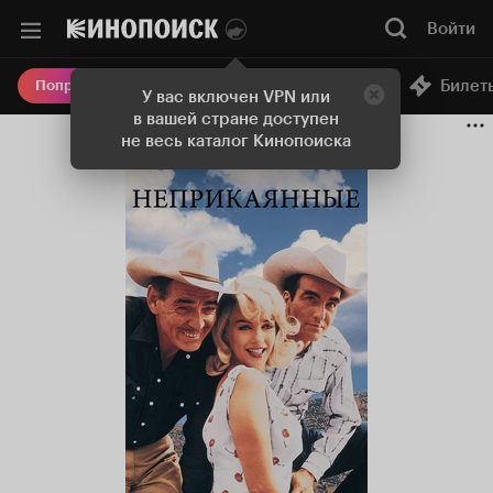
Войти
Онлайн-кинотеатр
Билет
Попробовать Плюс
У вас включен VPN или
в вашей стране доступен
не весь каталог Кинопоиска