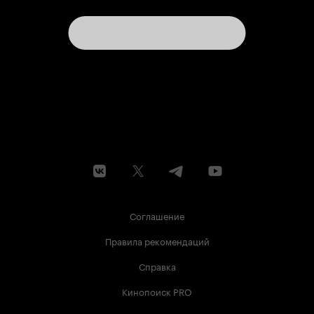
Соглашение
Правила рекомендаций
Справка
Кинопоиск PRO