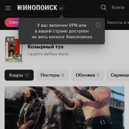
Войти
Онлайн-кинотеатр
Билеты в 
Смотреть кино
У вас включен VPN или
в вашей стране доступен
не весь каталог Кинопоиска
Рейтинг
6.8
Кинопоиска
Козырный туз
6.8
I quattro dell'Ave Maria
Кадры
12
Постеры
9
Обложки
2
Скринш