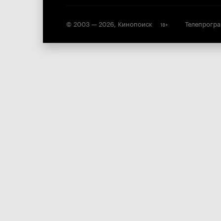
© 2003 —
2026
,
Кинопоиск
Телепрогр
18
+