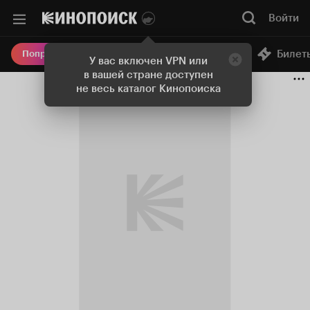
Войти
Онлайн-кинотеатр
Билет
Попробовать Плюс
У вас включен VPN или
в вашей стране доступен
не весь каталог Кинопоиска