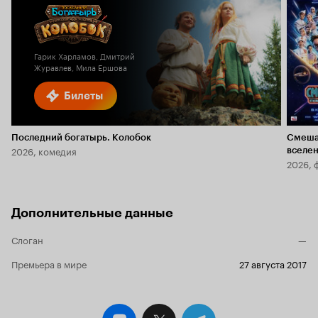
Гарик Харламов, Дмитрий
Журавлев, Мила Ершова
Билеты
Последний богатырь. Колобок
Смеша
2026, комедия
вселе
2026, 
Дополнительные данные
Слоган
—
Премьера в мире
27 августа 2017