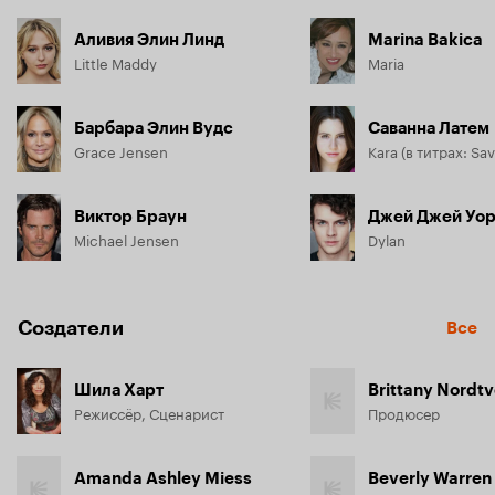
Аливия Элин Линд
Marina Bakica
Little Maddy
Maria
Барбара Элин Вудс
Саванна Латем
Grace Jensen
Виктор Браун
Джей Джей Уо
Michael Jensen
Dylan
Создатели
Все
Шила Харт
Brittany Nordt
Режиссёр, Сценарист
Продюсер
Amanda Ashley Miess
Beverly Warren