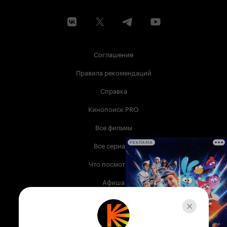
Соглашение
Правила рекомендаций
Справка
Кинопоиск PRO
Все фильмы
Все сериалы
РЕКЛАМА
Что посмотреть
Афиша
Музыка
Телепрограмма