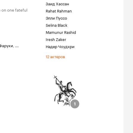
Заид Хассан
e on one fateful
Rahat Rahman
Элли Пуссо
Selina Black
Mamunur Rashid
Iresh Zaker
Фаруки
,
...
Надер Чоудхри
12 актеров
ции
чший фильм -
Святой
1
1