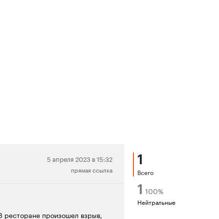
1
Нейтральная
5 апреля 2023 в 15:32
прямая ссылка
рецензия
Всего
1
100
%
Нейтральные
В ресторане произошел взрыв,