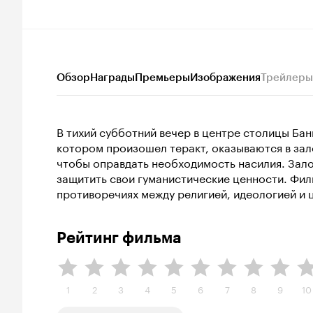
Обзор
Награды
Премьеры
Изображения
Трейлеры
В тихий субботний вечер в центре столицы Бан
котором произошел теракт, оказываются в за
чтобы оправдать необходимость насилия. Зал
защитить свои гуманистические ценности. Фил
противоречиях между религией, идеологией и 
Рейтинг фильма
1
2
3
4
5
6
7
8
9
10