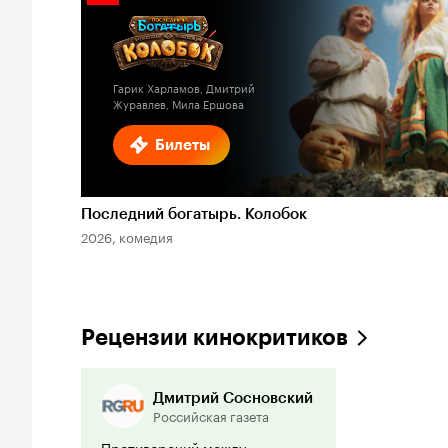
Кинопоиска
1.7
Гарик Харламов, Дмитрий
Журавлев, Мила Ершова
Билеты
Последний богатырь. Колобок
2026, комедия
Рецензии кинокритиков
Дмитрий Сосновский
Российская газета
Противоречий между