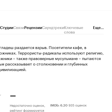
Студии
Связи
Рецензии
Саундтреки
Ключевые
Еще...
слова
гладеш раздается взрыв. Посетители кафе, в
ложниках. Террористы-радикалы используют религию,
ожники – также правоверные мусульмане – пытаются
ьм рассказывает о столкновении и глубинных
цивилизацией.
–
935 оценок
Недостаточно оценок,
IMDb
:
6.20
рейтинг формируется