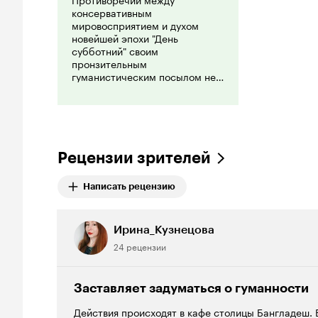
консервативным
мировосприятием и духом
новейшей эпохи "День
субботний" своим
пронзительным
гуманистическим посылом не
снимает - его авторы перед
собой такой задачи и не
ставили. Зато он ясно и
доходчиво объясняет, чем
консервативное
мировосприятие не должно и
Рецензии зрителей
не может являться.
Написать рецензию
Ирина_Кузнецова
24 рецензии
Заставляет задуматься о гуманности
Действия происходят в кафе столицы Бангладеш. 