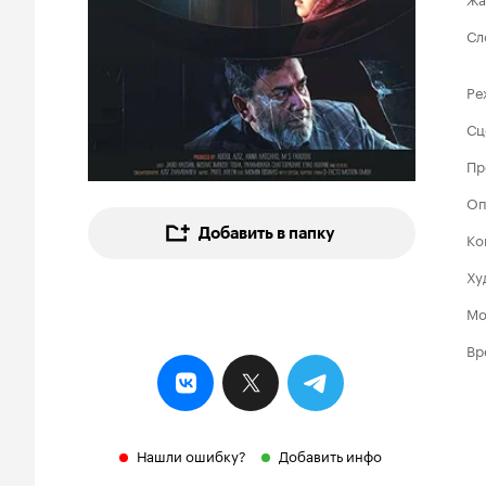
Сл
Ре
Сц
Пр
Оп
Добавить в папку
Ко
Ху
Мо
Вр
Нашли ошибку?
Добавить инфо