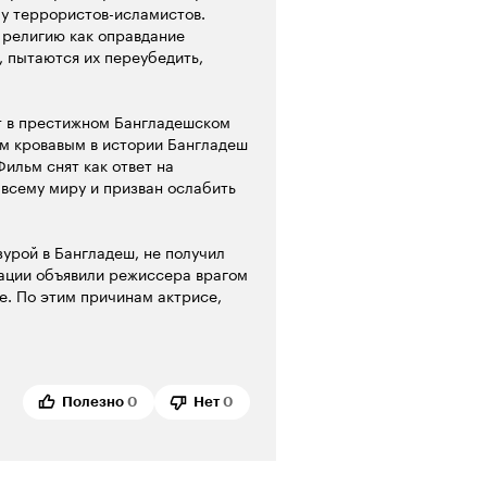
 у террористов-исламистов.
 религию как оправдание
, пытаются их переубедить,
т в престижном Бангладешском
мым кровавым в истории Бангладеш
Фильм снят как ответ на
 всему миру и призван ослабить
урой в Бангладеш, не получил
ации объявили режиссера врагом
е. По этим причинам актрисе,
ебезопасно находится на родине.
чатление. Съемку проводили
азрывать кадры. Этот прием в
ужает зрителя в происходящее.
Полезно
0
Нет
0
ала себя участником событий.
ться посетителям в кафе во
ет быть мир и время, в котором