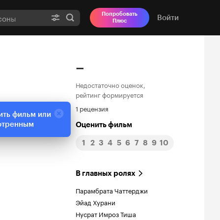
Попробовать
Войти
Плюс
–
Недостаточно оценок,
рейтинг формируется
1 рецензия
ить фильм или
отренным
Оценить фильм
1
2
3
4
5
6
7
8
9
10
В главных ролях
Парамбрата Чаттерджи
Эйад Хурани
Нусрат Имроз Тиша