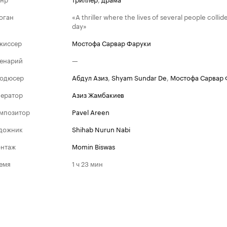
оган
«A thriller where the lives of several people collid
day»
жиссер
Мостофа Сарвар Фаруки
енарий
—
одюсер
Абдул Азиз
,
Shyam Sundar De
,
Мостофа Сарвар 
ератор
Азиз Жамбакиев
мпозитор
Pavel Areen
дожник
Shihab Nurun Nabi
ММКФ
нтаж
Momin Biswas
Номина
2019
емя
1 ч 23 мин
Приз за лу
Золотой «
Георгий»