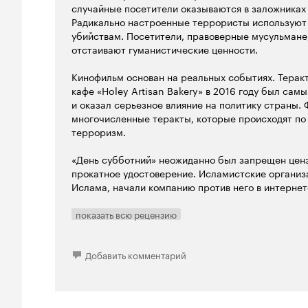
случайные посетители оказываются в заложниках
Радикально настроенные террористы используют
убийствам. Посетители, правоверные мусульмане
отстаивают гуманистические ценности.
Кинофильм основан на реальных событиях. Терак
кафе «Holey Artisan Bakery» в 2016 году был са
и оказал серьезное влияние на политику страны. 
многочисленные теракты, которые происходят по
терроризм.
«День субботний» неожиданно был запрещен ценз
прокатное удостоверение. Исламистские организ
Ислама, начали компанию против него в интернет
исполняющей главную роль и сценаристу стало н
показать всю рецензию
На меня «День субботний» произвел сильное впе
одним кадром, на монтаже приняли решение не р
кинематографе создает эффект присутствия, погр
Добавить комментарий
Находясь в зрительном зале, я практически ощущ
Картина передает, насколько тяжело было находи
время этих событий, насколько невыносимым мож