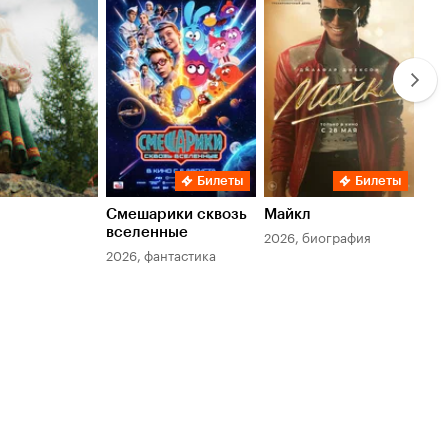
Кинопоиска
Кинопоиска
Ки
5.7
7.8
6.
Билеты
Билеты
Смешарики сквозь
Майкл
Зл
вселенные
мер
2026, биография
2026, фантастика
202