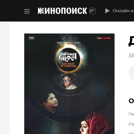
Онлайн-к
Sh
О
Го
Ст
Жа