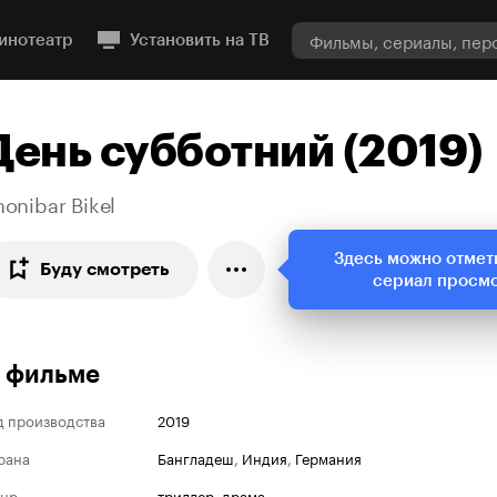
инотеатр
Установить на ТВ
День субботний (2019)
onibar Bikel
Здесь можно отмет
Буду смотреть
сериал просм
 фильме
д производства
2019
рана
Бангладеш
,
Индия
,
Германия
нр
триллер
,
драма