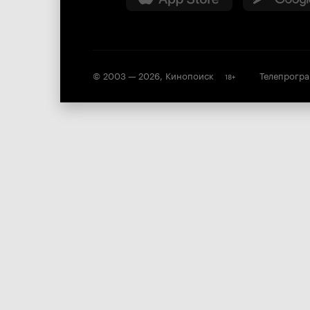
© 2003 —
2026
,
Кинопоиск
Телепрогр
18
+