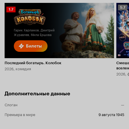
Рейт
5.7
Рейтинг
1.7
Кино
Кинопоиска
5.7
1.7
Гарик Харламов, Дмитрий
Журавлев, Мила Ершова
Билеты
Последний богатырь. Колобок
Смеша
2026, комедия
вселе
2026, 
Дополнительные данные
Слоган
—
Премьера в мире
9 августа 1945