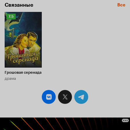
Связанные
Все
Рейтинг
7.5
Кинопоиска
7.5
Грошовая серенада
драма