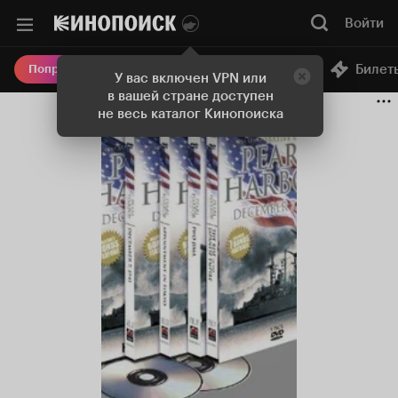
Войти
Онлайн-кинотеатр
Билет
Попробовать Плюс
У вас включен VPN или
в вашей стране доступен
не весь каталог Кинопоиска