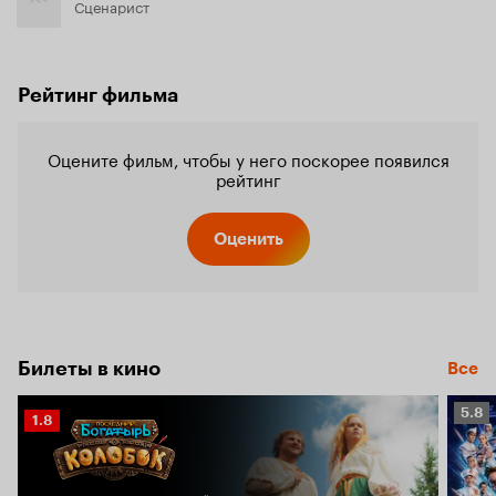
Сценарист
Рейтинг фильма
Оцените фильм, чтобы у него поскорее появился
рейтинг
Оценить
Билеты в кино
Все
Рейт
5.8
Рейтинг
1.8
Кино
Кинопоиска
5.8
1.8