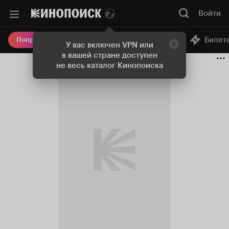
Войти
Онлайн-кинотеатр
Билет
Попробовать Плюс
У вас включен VPN или
в вашей стране доступен
не весь каталог Кинопоиска