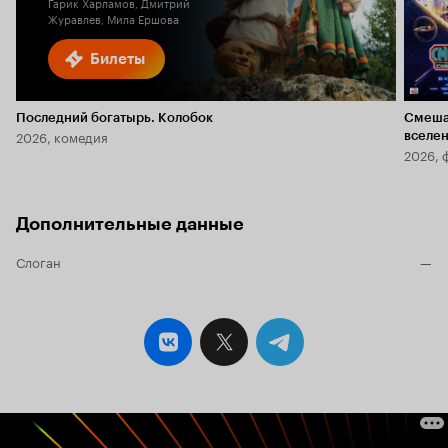
Гарик Харламов, Дмитрий
Журавлев, Мила Ершова
Билеты
Последний богатырь. Колобок
Смеша
2026, комедия
вселе
2026, 
Дополнительные данные
Слоган
—