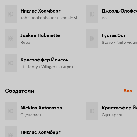
Никлас Холмберг
Джоэль Олофс
John Beckenbauer / Female victim
Bo
Joakim Hübinette
Густав Эст
Ruben
Steve / Knife victi
Кристоффер Йонсон
Lt. Henry / Villager (в титрах: Kristoffer Jonsson)
Создатели
Все
Nicklas Antonsson
Кристоффер Й
Сценарист
Сценарист
Никлас Холмберг