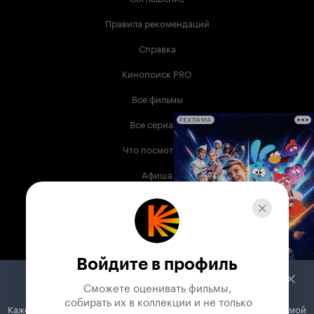
Правила рекомендаций
Справка
Кинопоиск PRO
Все фильмы
Все сериалы
РЕКЛАМА
Что посмотреть
Афиша
Музыка
Телепрограмма
Книги
Войдите в профиль
Служба поддержки
Сможете оценивать фильмы,

 собирать их в коллекции и не только
Кажется, вы используете блокировщик рекламы. Вместе с рекламой