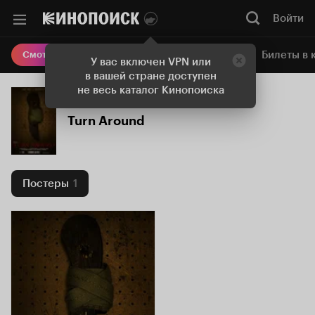
Войти
Онлайн-кинотеатр
Билеты в 
Смотреть кино
У вас включен VPN или
в вашей стране доступен
не весь каталог Кинопоиска
Turn Around
Постеры
1