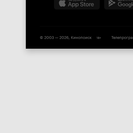
© 2003 —
2026
,
Кинопоиск
Телепрогр
18
+