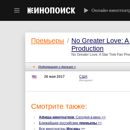
Онлайн-кинотеат
Премьеры
/
No Greater Love: A
Production
No Greater Love: A Star Trek Fan Pro
Информация о фильме »
26 мая 2017
США
Интернет
Смотрите также:
Афиша кинотеатров
: Сегодня в кино >>
Ближайшие российские
премьеры
>>
Все кинотеатры
Москвы
>>