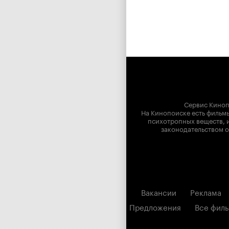
Сервис Киноп
На Кинопоиске есть фильмы
психотропных веществ, и
законодательством о
Вакансии
Реклама
Предложения
Все фил