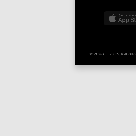
© 2003 —
2026
,
Кинопо