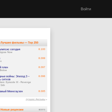
Войти
Лучшие фильмы — Top 250
алипсис сегодня
8.100
lypse Now
и
8.099
hi
й плен
8.097
 Below
дные войны: Эпизод 3 –
8.096
ь ситхов
Wars: Episode III - Revenge
 Sith
самый Мюнхгаузен
8.095
лучшие фильмы
Новые рецензии
всего