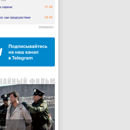
а сирени
27.08
ос как предчувствие
03.09
премьеры
 1989