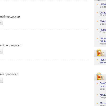
Чело
Spid
Опас
Mond
анный продюсер
Супе
Super
При
Extrat
Кино
Кино
Movi
ьный сопродюсер
Посл
Коло
ьный продюсер
Влюб
осме
Jeux 
Круш
Deep
Мото
Motor