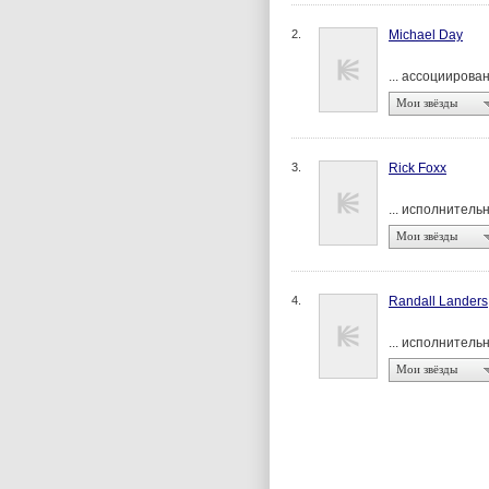
2.
Michael Day
... ассоцииров
Мои звёзды
3.
Rick Foxx
... исполнител
Мои звёзды
4.
Randall Landers
... исполнител
Мои звёзды