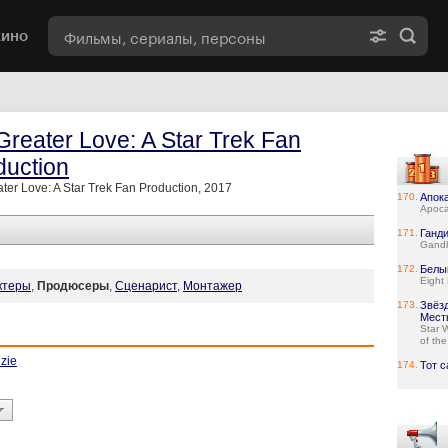
кино
Greater Love: A Star Trek Fan
duction
ter Love: A Star Trek Fan Production, 2017
170.
Апок
Apoca
171.
Ганд
Gand
172.
Белы
Eight
ктеры
,
Продюсеры
,
Сценарист
,
Монтажер
173.
Звёз
Мест
Star 
of the
zie
174.
Тот 