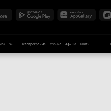
иск
Телепрограмма
Музыка
Афиша
Книги
П
18
+