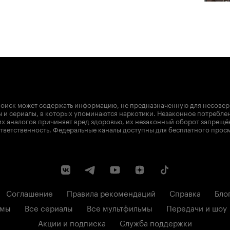
оиск может содержать информацию, не предназначенную для несове
 и сериалы, в которых упоминаются наркотики. Незаконное потребле
х аналогов причиняет вред здоровью, их незаконный оборот запрещё
тветственность. Федеральные каналы доступны для бесплатного прос
Соглашение
Правила рекомендаций
Справка
Бло
ьмы
Все сериалы
Все мультфильмы
Передачи и шоу
Акции и подписка
Служба поддержки