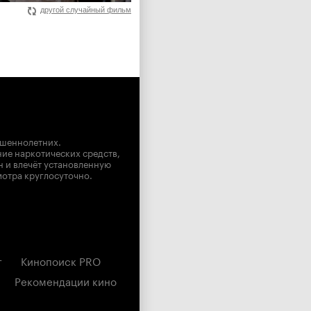
другой случайный фильм
ршеннолетних.
ние наркотических средств,
н и влечёт установленную
мотра круглосуточно.
г
Кинопоиск PRO
Рекомендации кино