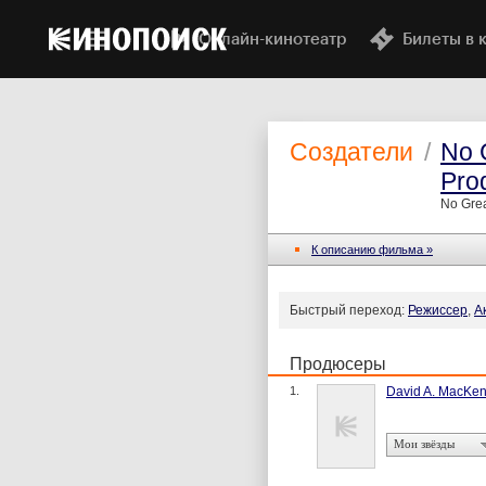
Онлайн-кинотеатр
Билеты в 
Создатели
/
No 
Pro
No Grea
К описанию фильма »
Быстрый переход:
Режиссер
,
А
Продюсеры
1.
David A. MacKen
Мои звёзды