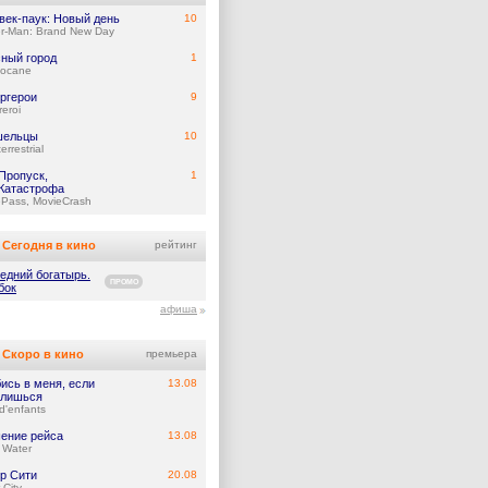
век-паук: Новый день
10
er-Man: Brand New Day
ный город
1
ocane
ргерои
9
eroi
шельцы
10
errestrial
Пропуск,
1
Катастрофа
ePass, MovieCrash
Сегодня в кино
рейтинг
едний богатырь.
ПРОМО
бок
афиша
Скоро в кино
премьера
ись в меня, если
13.08
лишься
d'enfants
ение рейса
13.08
 Water
р Сити
20.08
 City