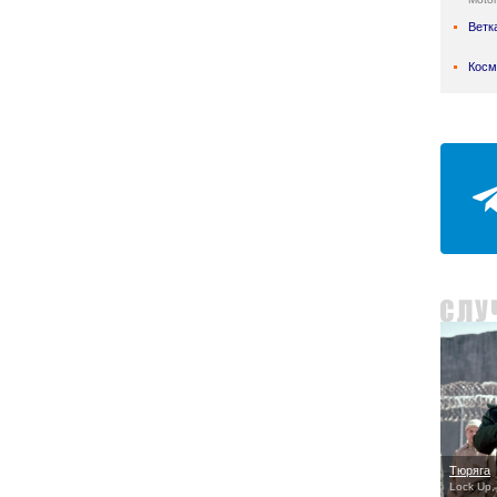
Ветк
Косм
Тюряга
Lock Up,