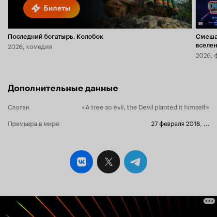
Билеты
Последний богатырь. Колобок
Смеша
2026, комедия
вселе
2026, 
Дополнительные данные
Слоган
«A tree so evil, the Devil planted it himself»
Премьера в мире
27 февраля 2018
,
...