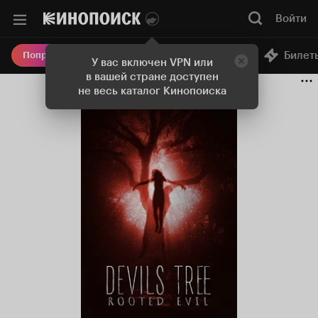
Войти
Онлайн-кинотеатр
Билет
Попробовать Плюс
У вас включен VPN или
в вашей стране доступен
не весь каталог Кинопоиска