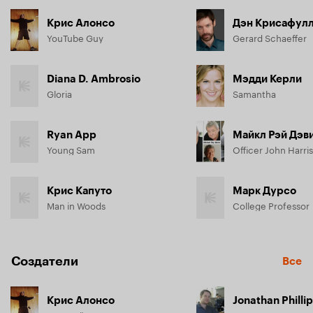
Крис Алонсо
Дэн Крисафул
YouTube Guy
Gerard Schaeffer
Diana D. Ambrosio
Мэдди Керли
Gloria
Samantha
Ryan App
Майкл Рэй Дэв
Young Sam
Officer John Harris
Крис Капуто
Марк Дурсо
Man in Woods
College Professor
Создатели
Все
Крис Алонсо
Jonathan Philli