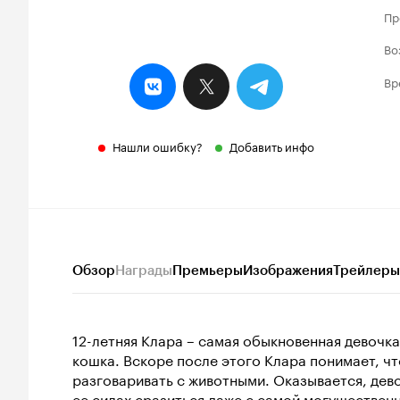
Пр
Во
Вр
Нашли ошибку?
Добавить инфо
Обзор
Награды
Премьеры
Изображения
Трейлеры
12-летняя Клара – самая обыкновенная девочк
кошка. Вскоре после этого Клара понимает, ч
разговаривать с животными. Оказывается, дево
ее силах сразиться даже с самой могуществен