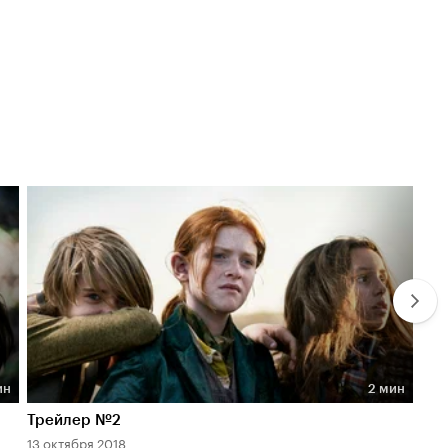
ин
2 мин
Длительность 2 мин
Дл
Трейлер №2
Тр
13 октября 2018
9 ок