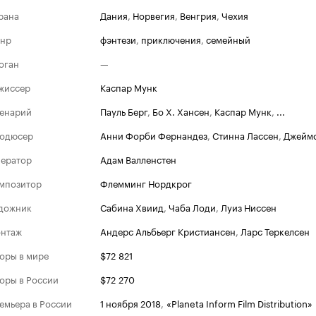
рана
Дания
,
Норвегия
,
Венгрия
,
Чехия
нр
фэнтези
,
приключения
,
семейный
оган
—
жиссер
Каспар Мунк
енарий
Пауль Берг
,
Бо Х. Хансен
,
Каспар Мунк
,
...
одюсер
Анни Форби Фернандез
,
Стинна Лассен
,
Джеймс
ератор
Адам Валленстен
мпозитор
Флемминг Нордкрог
дожник
Сабина Хвиид
,
Чаба Лоди
,
Луиз Ниссен
нтаж
Андерс Альбьерг Кристиансен
,
Ларс Теркелсен
оры в мире
$72 821
оры в России
$72 270
емьера в России
1 ноября 2018
,
«Planeta Inform Film Distribution»