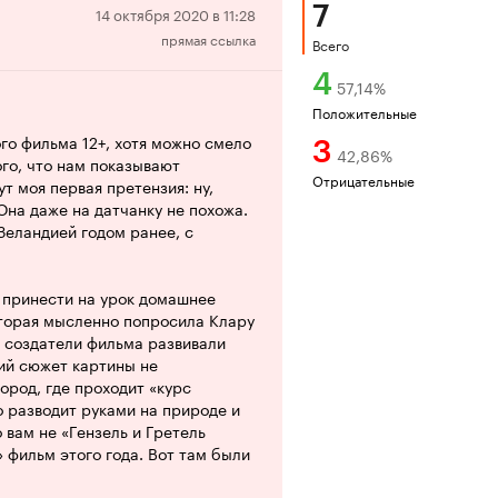
7
Отрицательная
14 октября 2020 в 11:28
прямая ссылка
рецензия
Всего
4
57,14
%
Положительные
го фильма 12+, хотя можно смело
3
42,86
%
ого, что нам показывают
Отрицательные
т моя первая претензия: ну,
Она даже на датчанку не похожа.
Зеландией годом ранее, с
и принести на урок домашнее
торая мысленно попросила Клару
ы создатели фильма развивали
ий сюжет картины не
ород, где проходит «курс
о разводит руками на природе и
 вам не «Гензель и Гретель
» фильм этого года. Вот там были
ой природы из Гринпис. Да и
пнейшими корпорациями