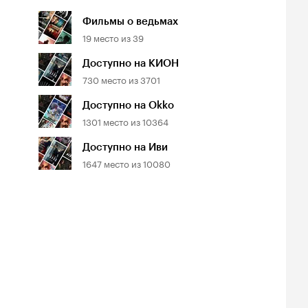
Фильмы о ведьмах
19
место из
39
Доступно на КИОН
730
место из
3701
Доступно на Okko
1301
место из
10364
Доступно на Иви
1647
место из
10080