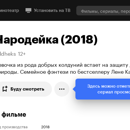
инотеатр
Установить на ТВ
Чародейка (2018)
ildheks
12+
евочка из рода добрых колдуний встает на защиту
рироды. Семейное фэнтези по бестселлеру Лене К
Здесь можно отмет
Буду смотреть
сериал просм
 фильме
д производства
2018