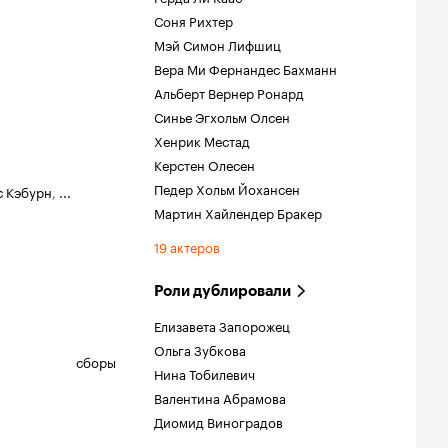
Соня Рихтер
Мэй Симон Лифшиц
Вера Ми Фернандес Бахманн
Альберт Вернер Ронард
Синье Эгхольм Олсен
Хенрик Местад
Керстен Олесен
Педер Хольм Йохансен
 Кэбурн
,
...
Мартин Хайлендер Бракер
19 актеров
Роли дублировали
Елизавета Запорожец
Ольга Зубкова
сборы
Нина Тобилевич
Валентина Абрамова
Диомид Виноградов