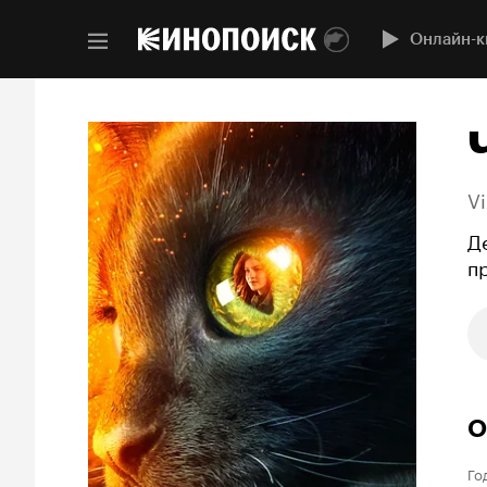
Онлайн-к
V
Д
п
О
Го