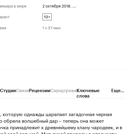
емьера в мире
2 октября 2018
,
...
зраст
12+
емя
1 ч 37 мин
Студии
Связи
Рецензии
Саундтреки
Ключевые
Еще...
слова
а, которую однажды царапает загадочная черная
то обрела волшебный дар – теперь она может
чка принадлежит к древнейшему клану чародеек, и в
ной злой ведьмой. Мир дикой природы в опасности,