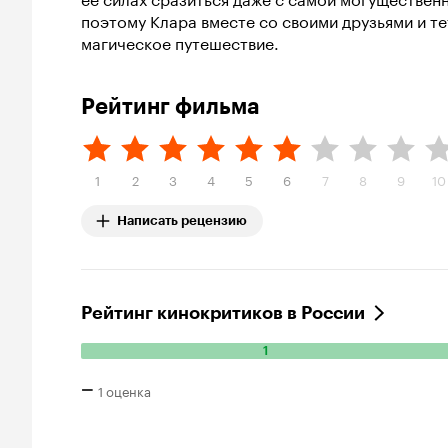
поэтому Клара вместе со своими друзьями и т
магическое путешествие.
Рейтинг фильма
1
2
3
4
5
6
7
8
9
10
Написать рецензию
Рейтинг кинокритиков в России
1
Количество положительных оценок: 1.
–
1 оценка