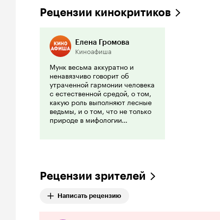
Рецензии кинокритиков
Елена Громова
Киноафиша
Мунк весьма аккуратно и
ненавязчиво говорит об
утраченной гармонии человека
с естественной средой, о том,
какую роль выполняют лесные
ведьмы, и о том, что не только
природе в мифологии
«Чародейки» нужны
хранительницы, наделенные
магическими способностями,
но и сами ведьмы зависят от
природы.
Рецензии зрителей
Написать рецензию