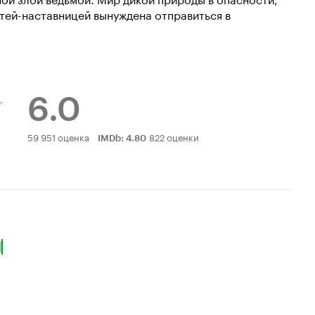
етей-наставницей вынуждена отправиться в
6.0
Рейтинг
59 951 оценка
822 оценки
IMDb
:
4.80
Кинопоиска
6.0