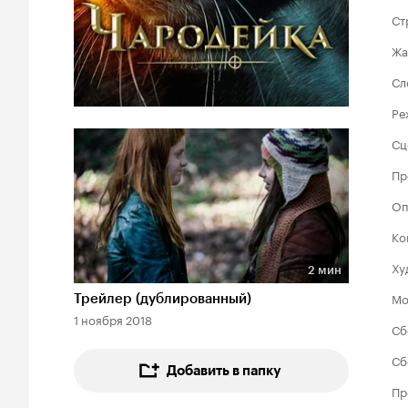
Ст
Жа
Сл
Ре
Сц
Пр
Оп
Ко
Ху
2 мин
Длительность 2 мин
Мо
Трейлер (дублированный)
1 ноября 2018
Сб
Сб
Добавить в папку
Пр