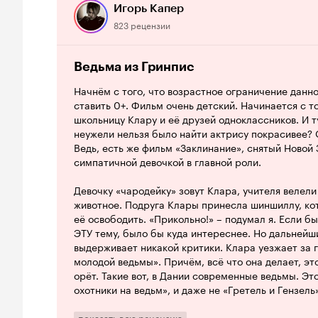
Игорь Капер
823 рецензии
Ведьма из Гринпис
Начнём с того, что возрастное ограничение данно
ставить 0+. Фильм очень детский. Начинается с т
школьницу Клару и её друзей одноклассников. И ту
неужели нельзя было найти актрису покрасивее? 
Ведь, есть же фильм «Заклинание», снятый Новой 
симпатичной девочкой в главной роли.
Девочку «чародейку» зовут Клара, учителя велел
животное. Подруга Клары принесла шиншиллу, ко
её освободить. «Прикольно!» – подумал я. Если б
ЭТУ тему, было бы куда интереснее. Но дальнейш
выдерживает никакой критики. Клара уезжает за г
молодой ведьмы». Причём, всё что она делает, эт
орёт. Такие вот, в Дании современные ведьмы. Это
охотники на ведьм», и даже не «Гретель и Гензель
настоящие ведьмы. А тут… скучные защитницы дик
какие они защитницы? Лучше бы боролись с кру
показать всю рецензию