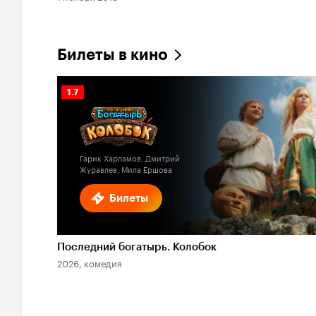
Билеты в кино
Рейтинг
1.7
Кинопоиска
1.7
Гарик Харламов, Дмитрий
Журавлев, Мила Ершова
Билеты
Последний богатырь. Колобок
2026, комедия