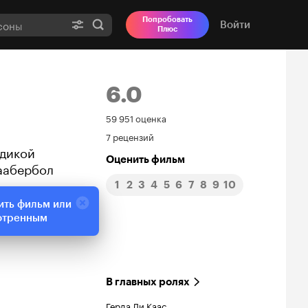
Попробовать
Войти
Плюс
6.0
Рейтинг
59 951 оценка
7 рецензий
Кинопоиска
 дикой
Оценить фильм
аабербол
6.0
1
2
3
4
5
6
7
8
9
10
ить фильм или
отренным
В главных ролях
Герда Ли Каас