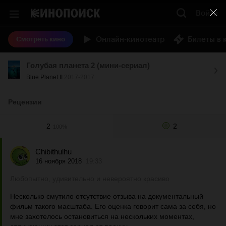
Войти
Онлайн-кинотеатр
Билеты в 
Смотреть кино
Голубая планета 2 (мини-сериал)
Blue Planet II
2017-2017
Рецензии
2
2
100%
Chibithulhu
16 ноября 2018
19:33
Любопытно, удивительно и невероятно красиво
Несколько смутило отсутствие отзыва на документальный
фильм такого масштаба. Его оценка говорит сама за себя, но
мне захотелось остановиться на нескольких моментах,