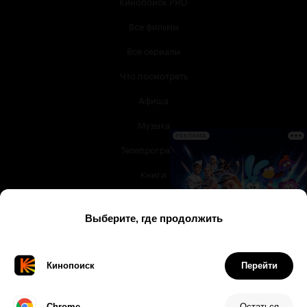
Кинопоиск PRO
Все фильмы
Все сериалы
Что посмотреть
Афиша
Музыка
РЕКЛАМА
Телепрограмма
Книги
Служба поддержки
© 2003 —
2026
,
Кинопоиск
18
+
Проект компании