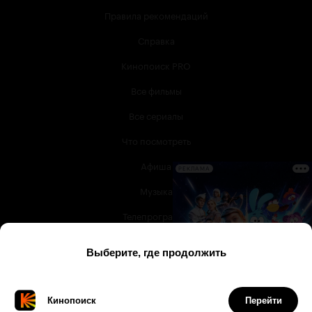
Правила рекомендаций
Справка
Кинопоиск PRO
Все фильмы
Все сериалы
Что посмотреть
Афиша
РЕКЛАМА
Музыка
Телепрограмма
Книги
Служба поддержки
© 2003 —
2026
,
Кинопоиск
18
+