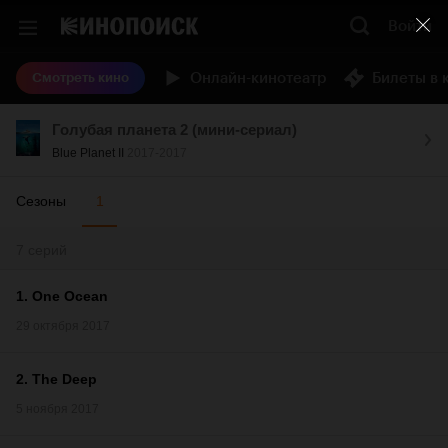
Войти
Онлайн-кинотеатр
Билеты в 
Смотреть кино
Голубая планета 2 (мини-сериал)
Blue Planet II
2017-2017
Сезоны
1
7 серий
1
.
One Ocean
29 октября 2017
2
.
The Deep
5 ноября 2017