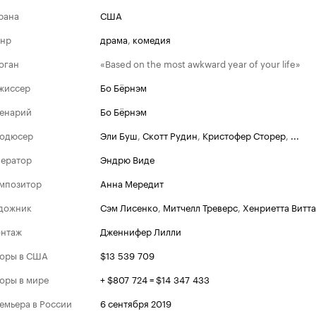
рана
США
нр
драма
,
комедия
оган
«Based on the most awkward year of your life»
жиссер
Бо Бёрнэм
енарий
Бо Бёрнэм
одюсер
Эли Буш
,
Скотт Рудин
,
Кристофер Сторер
,
...
ератор
Эндрю Виде
мпозитор
Анна Мередит
дожник
Сэм Лисенко
,
Митчелл Треверс
,
Хенриетта Витт
Золотой гл
нтаж
Дженнифер Лилли
Номина
оры в США
$13 539 709
2019
Лучшая же
оры в мире
+ $807 724 = $14 347 433
(комедия и
емьера в России
6 сентября 2019