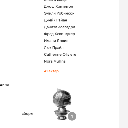
Джош Хэмилтон
Эмили Робинсон
Джейк Райан
Дэниэл Золгадри
Фред Хекинджер
Имани Льюис
Люк Прэйл
Catherine Oliviere
Nora Mullins
41 актер
адини
обус
ции
нская роль
сборы
ли мюзикл)
1
1