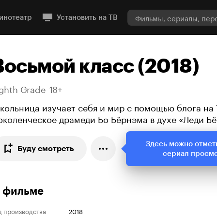
инотеатр
Установить на ТВ
Восьмой класс (2018)
ighth Grade
18+
кольница изучает себя и мир с помощью блога на 
околенческое драмеди Бо Бёрнэма в духе «Леди Бё
Здесь можно отмет
Буду смотреть
сериал просм
 фильме
д производства
2018