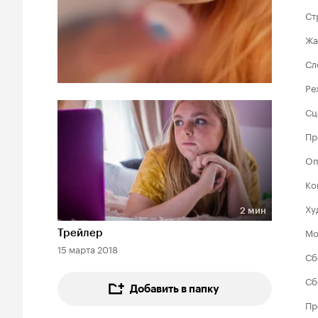
Ст
Жа
Сл
Ре
Сц
Пр
Оп
Ко
Ху
2 мин
Длительность 2 мин
Мо
Трейлер
15 марта 2018
Сб
Сб
Добавить в папку
Пр