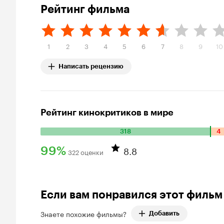
Рейтинг фильма
1
2
3
4
5
6
7
8
9
10
Написать рецензию
Рейтинг кинокритиков в мире
318
4
Количество
положительных
8.8
99%
322 оценки
оценок:
Рейтинг
318.
Количество
Кинопоиска
отрицательных
99%
Если вам понравился этот фильм
оценок:
4.
Знаете похожие фильмы?
Добавить