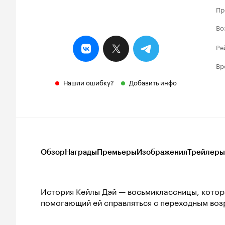
Пр
Во
Ре
Вр
Нашли ошибку?
Добавить инфо
Обзор
Награды
Премьеры
Изображения
Трейлеры
История Кейлы Дэй — восьмиклассницы, котора
помогающий ей справляться с переходным воз