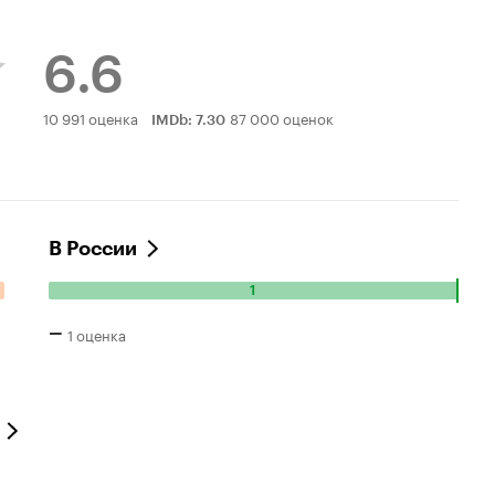
6.6
Рейтинг
10 991 оценка
87 000 оценок
IMDb
:
7.30
Кинопоиска
6.6
В России
1
Количество
положительных
–
1 оценка
оценок:
1.