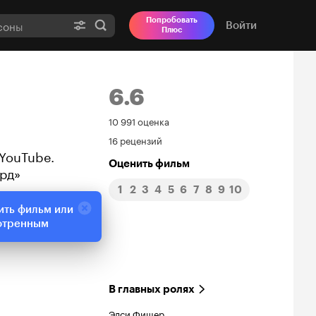
Попробовать
Войти
Плюс
6.6
Рейтинг
10 991 оценка
16 рецензий
Кинопоиска
YouTube.
Оценить фильм
рд»
6.6
1
2
3
4
5
6
7
8
9
10
ить фильм или
отренным
В главных ролях
Элси Фишер