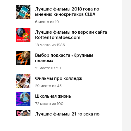
Лучшие фильмы 2018 года по
мнению кинокритиков США
6
место из
19
Лучшие фильмы по версии сайта
RottenTomatoes.com
18
место из
1936
Выбор подкаста «Крупным
планом»
21
место из
50
Фильмы про колледж
29
место из
45
Школьная жизнь
72
место из
100
Лучшие фильмы 21-го века по
версии сайта They Shoot Pictures
616
место из
1001