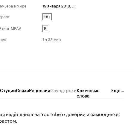
емьера в мире
19 января 2018
,
...
зраст
18+
йтинг MPAA
R
емя
1 ч 33 мин
Студии
Связи
Рецензии
Саундтреки
Ключевые
Еще...
слова
я ведёт канал на YouTube о доверии и самооценке,
растом.