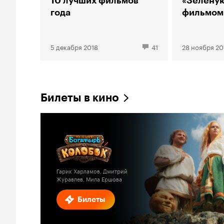
10 лучших фильмов
«Зеленую
года
фильмом
5 декабря 2018
41
28 ноября 20
Билеты в кино
Гарик Харламов, Дмитрий
Журавлев, Мила Ершова
Билеты