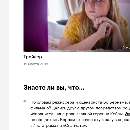
2 м
Длительность 2 мин
Трейлер
15 марта 2018
Знаете ли вы, что…
По словам режиссёра и сценариста
Бо Бёрнэма
,
фильма общались друг с другом посредством соц
исполнительнице роли главной героини Кейлы,
Э
не общается». Бёрнэм включил эту фразу в сцен
«Инстаграма» и «Снэпчата».