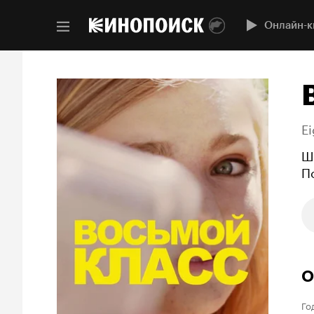
Онлайн-к
E
Ш
П
О
Го