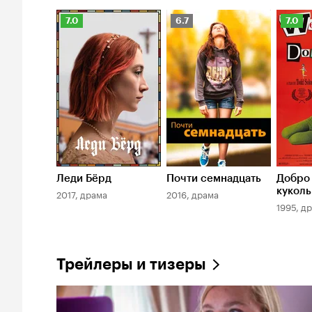
Рейтинг
Рейтинг
Рейти
7.0
6.7
7.0
Кинопоиска
Кинопоиска
Киноп
7.0
6.7
7.0
Леди Бёрд
Почти семнадцать
Добро 
кукол
2017, драма
2016, драма
1995, д
Трейлеры и тизеры