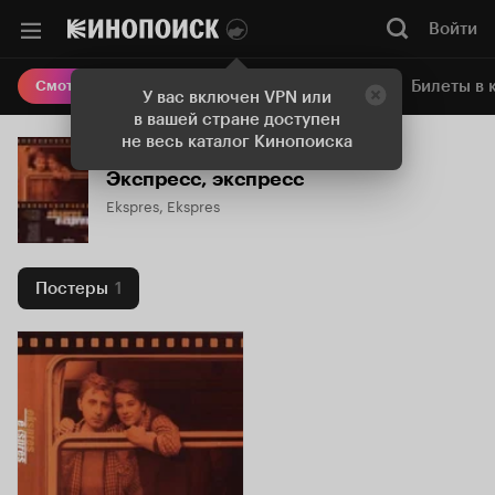
Войти
Онлайн-кинотеатр
Билеты в 
Смотреть кино
У вас включен VPN или
в вашей стране доступен
не весь каталог Кинопоиска
Экспресс, экспресс
Ekspres, Ekspres
Постеры
1