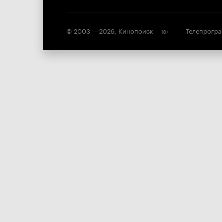
© 2003 —
2026
,
Кинопоиск
Телепрогр
18
+