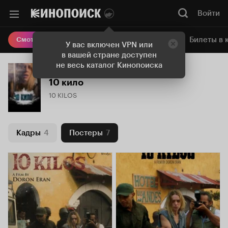
Войти
Онлайн-кинотеатр
Билеты в 
Смотреть кино
У вас включен VPN или
в вашей стране доступен
не весь каталог Кинопоиска
10 кило
10 KILOS
Кадры
4
Постеры
7