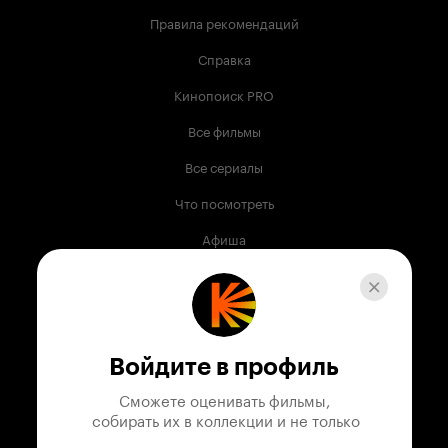
Правила рекомендаций
Справка
Кинопоиск PRO
Все фильмы
Все сериалы
Что посмотреть
Афиша
Музыка
Телепрограмма
Книги
Войдите в профиль
Служба поддержки
Сможете оценивать фильмы,

 собирать их в коллекции и не только
© 2003 —
2026
,
Кинопоиск
18
+