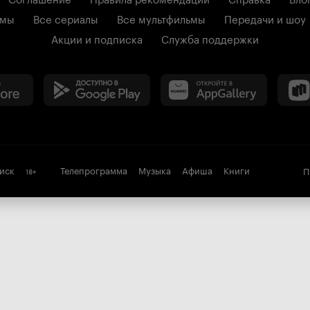
ьмы
Все сериалы
Все мультфильмы
Передачи и шоу
Акции и подписка
Служба поддержки
иск
Телепрограмма
Музыка
Афиша
Книги
П
18
+