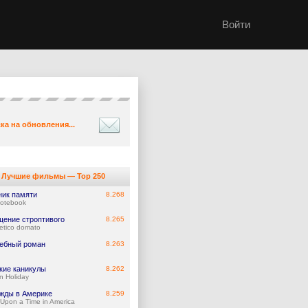
Войти
ка на обновления...
Лучшие фильмы — Top 250
ник памяти
8.268
otebook
щение строптивого
8.265
betico domato
ебный роман
8.263
кие каникулы
8.262
 Holiday
жды в Америке
8.259
Upon a Time in America