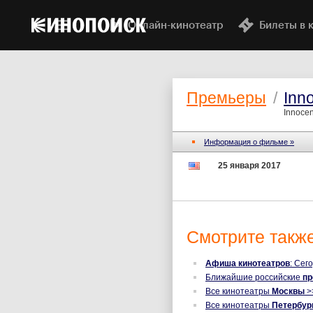
Онлайн-кинотеатр
Билеты в 
Премьеры
/
Inn
Innocen
Информация о фильме »
25 января 2017
Смотрите также
Афиша кинотеатров
: Сег
Ближайшие российские
п
Все кинотеатры
Москвы
>
Все кинотеатры
Петербур