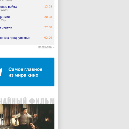
ение рейса
13.08
 Water
р Сити
20.08
 City
а сирени
27.08
ос как предчувствие
03.09
премьеры