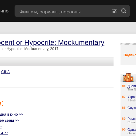
кино
ocent or Hypocrite: Mockumentary
t or Hypocrite: Mockumentary, 2017
Подпис
США
86.
Днев
The N
87.
Укро
:
Il bis
88.
Служ
одня в кино >>
89.
Римс
ремьеры
>>
Roman
>
90.
Одна
га
>>
Once 