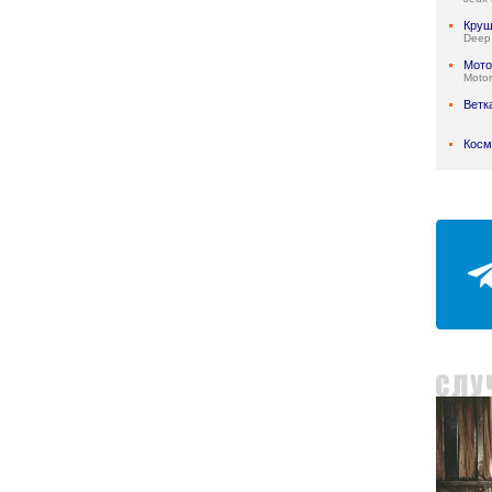
Круш
Deep
Мото
Motor
Ветк
Косм