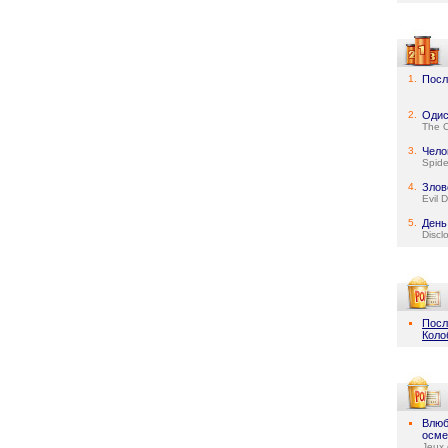
1.
Посл
2.
Одис
The 
3.
Чело
Spid
4.
Злов
Evil 
5.
День
Discl
Посл
Коло
Влюб
осме
Jeux 