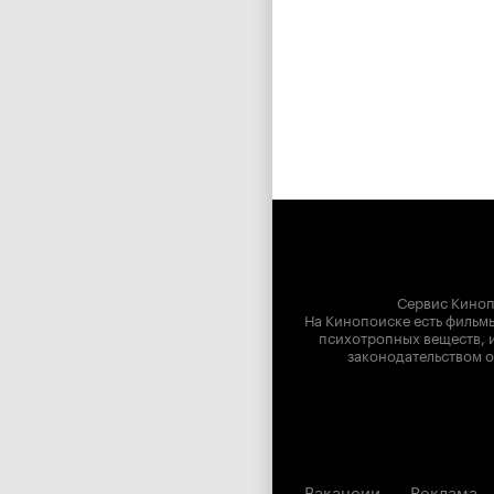
Сервис Киноп
На Кинопоиске есть фильмы
психотропных веществ, и
законодательством о
Вакансии
Реклама