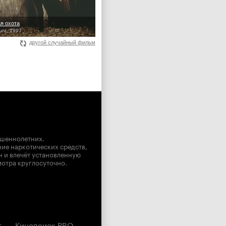
я охота
nt, 1997
другой случайный фильм
ршеннолетних.
ние наркотических средств,
н и влечёт установленную
мотра круглосуточно.
г
Кинопоиск PRO