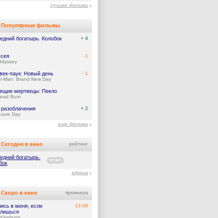
лучшие фильмы
Популярные фильмы
едний богатырь. Колобок
+ 4
сея
- 1
Odyssey
век-паук: Новый день
- 1
er-Man: Brand New Day
ещие мертвецы: Пекло
Dead Burn
 разоблачения
+ 2
osure Day
еще фильмы
Сегодня в кино
рейтинг
едний богатырь.
ПРОМО
бок
афиша
Скоро в кино
премьера
ись в меня, если
13.08
лишься
d'enfants