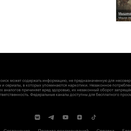
Мышина
Mouse Hu
оиск может содержать информацию, не предназначенную для несове
 и сериалы, в которых упоминаются наркотики. Незаконное потребле
х аналогов причиняет вред здоровью, их незаконный оборот запрещё
тветственность. Федеральные каналы доступны для бесплатного прос
Соглашение
Правила рекомендаций
Справка
Бло