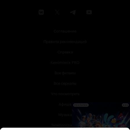
Соглашение
Правила рекомендаций
Справка
Кинопоиск PRO
Все фильмы
Все сериалы
Что посмотреть
Афиша
РЕКЛАМА
Музыка
Телепрограмма