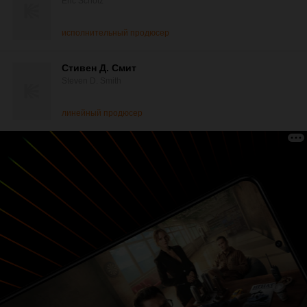
Eric Schotz
исполнительный продюсер
Стивен Д. Смит
Steven D. Smith
линейный продюсер