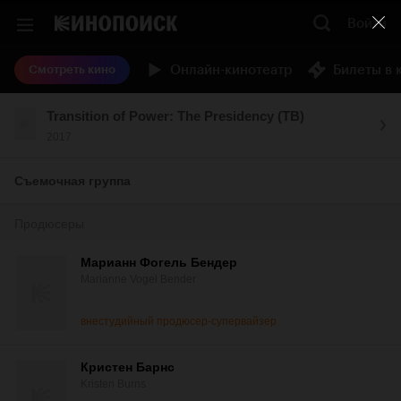
Войти
Онлайн-кинотеатр
Билеты в 
Смотреть кино
Transition of Power: The Presidency (ТВ)
2017
Съемочная группа
Продюсеры
Марианн Фогель Бендер
Marianne Vogel Bender
внестудийный продюсер-супервайзер
Кристен Барнс
Kristen Burns