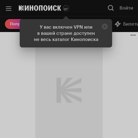
Войти
Онлайн-кинотеатр
Билет
Попробовать Плюс
У вас включен VPN или
в вашей стране доступен
не весь каталог Кинопоиска