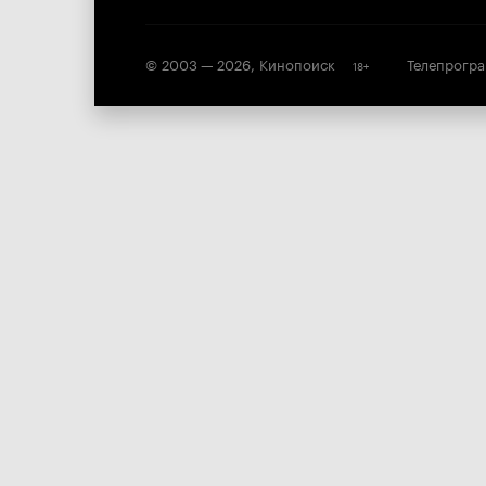
© 2003 —
2026
,
Кинопоиск
Телепрогр
18
+