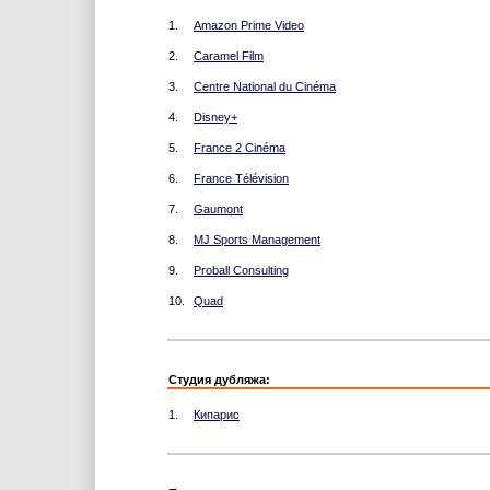
1.
Amazon Prime Video
2.
Caramel Film
3.
Centre National du Cinéma
4.
Disney+
5.
France 2 Cinéma
6.
France Télévision
7.
Gaumont
8.
MJ Sports Management
9.
Proball Consulting
10.
Quad
Студия дубляжа:
1.
Кипарис