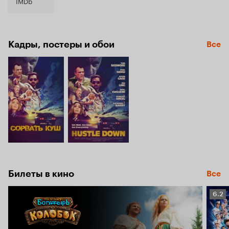
5.8
IMDb
Кадры, постеры и обои
Все
Билеты в кино
Все
Рейт
6.2
Кино
6.2