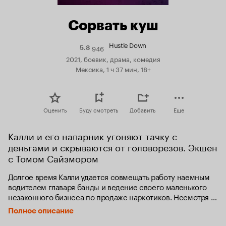
Сорвать куш
Hustle Down
946
Рейтинг
5.8
Кинопоиска
2021, боевик, драма, комедия
5.8
Мексика, 1 ч 37 мин, 18+
Оценить
Буду смотреть
Добавить
Еще
Калли и его напарник угоняют тачку с 
деньгами и скрываются от головорезов. Экшен 
с Томом Сайзмором
Долгое время Калли удается совмещать работу наемным 
водителем главаря банды и ведение своего маленького 
незаконного бизнеса по продаже наркотиков. Несмотря 
на то, что за группировкой давно ведется наблюдение, 
Полное описание
у него всегда получалось выйти сухим из воды. Но удача, 