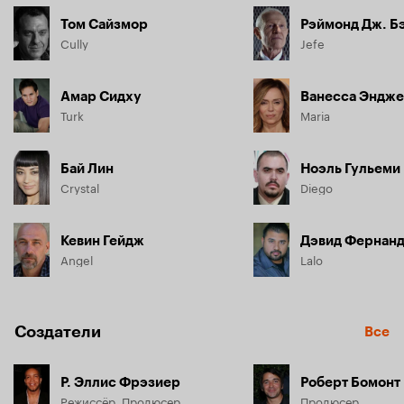
Том Сайзмор
Рэймонд Дж. Б
Cully
Jefe
Амар Сидху
Ванесса Эндж
Turk
Maria
Бай Лин
Ноэль Гульеми
Crystal
Diego
Кевин Гейдж
Дэвид Фернан
Angel
Lalo
Создатели
Все
Р. Эллис Фрэзиер
Роберт Бомонт
Режиссёр, Продюсер
Продюсер