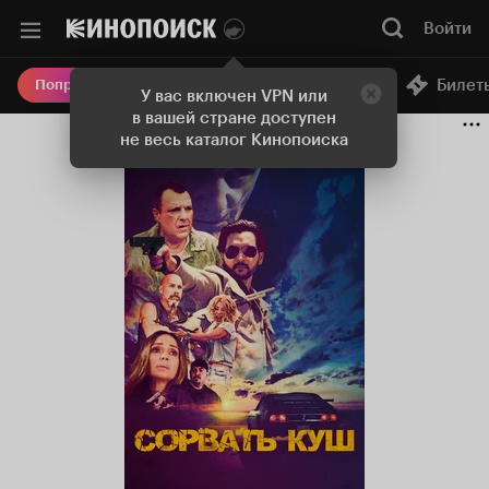
Войти
Онлайн-кинотеатр
Билет
Попробовать Плюс
У вас включен VPN или
в вашей стране доступен
не весь каталог Кинопоиска