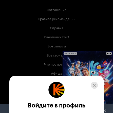
Соглашение
Правила рекомендаций
Справка
Кинопоиск PRO
Все фильмы
Все сериалы
РЕКЛАМА
Что посмотреть
Афиша
Музыка
Телепрограмма
Книги
Войдите в профиль
Служба поддержки