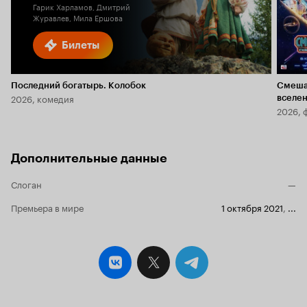
Гарик Харламов, Дмитрий
Журавлев, Мила Ершова
Билеты
Последний богатырь. Колобок
Смеша
2026, комедия
вселе
2026, 
Дополнительные данные
Слоган
—
Премьера в мире
1 октября 2021
,
...