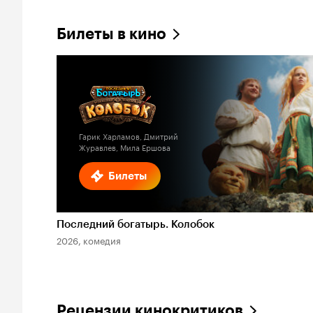
Билеты в кино
Гарик Харламов, Дмитрий
Журавлев, Мила Ершова
Билеты
Последний богатырь. Колобок
2026, комедия
Рецензии кинокритиков