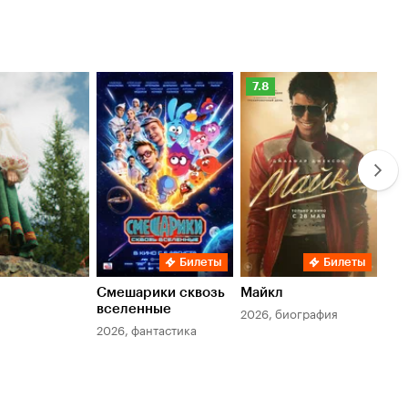
Рейтинг
Ре
7.8
6.
Кинопоиска
Ки
7.8
6.
Билеты
Билеты
Смешарики сквозь
Майкл
Зл
вселенные
мер
2026, биография
2026, фантастика
202