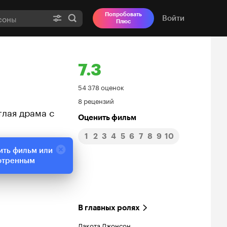
Попробовать
Войти
Плюс
7.3
Рейтинг
54 378 оценок
8 рецензий
Кинопоиска
тлая драма с
Оценить фильм
7.3
1
2
3
4
5
6
7
8
9
10
ить фильм или
отренным
В главных ролях
Дакота Джонсон