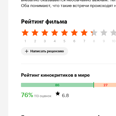
Оба понимают, что такие встречи происходят н
Рейтинг фильма
1
2
3
4
5
6
7
8
9
10
Написать рецензию
Рейтинг кинокритиков в мире
86
27
Количество
положительных
6.8
76%
113 оценок
оценок:
Рейтинг
86.
Количество
Кинопоиска
отрицательных