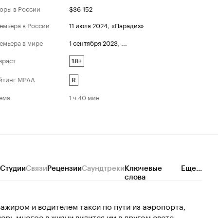
оры в России
$36 152
емьера в России
11 июля 2024
,
«Парадиз»
емьера в мире
1 сентября 2023
,
...
зраст
18+
йтинг MPAA
R
емя
1 ч 40 мин
Студии
Связи
Рецензии
Саундтреки
Ключевые
Еще...
слова
ажиром и водителем такси по пути из аэропорта,
рь многое в жизни видится им в другом свете.