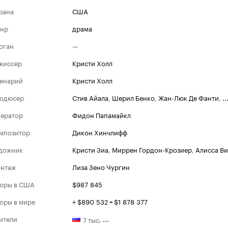
рана
США
нр
драма
оган
—
жиссер
Кристи Холл
енарий
Кристи Холл
одюсер
Стив Айала
,
Шерил Бенко
,
Жан-Люк Де Фанти
,
..
ератор
Фидон Папамайкл
мпозитор
Дикон Хинчлифф
дожник
Кристи Зиа
,
Миррен Гордон-Крозиер
,
Алисса В
нтаж
Лиза Зено Чургин
оры в США
$987 845
оры в мире
+ $890 532 = $1 878 377
ители
,
...
7 тыс