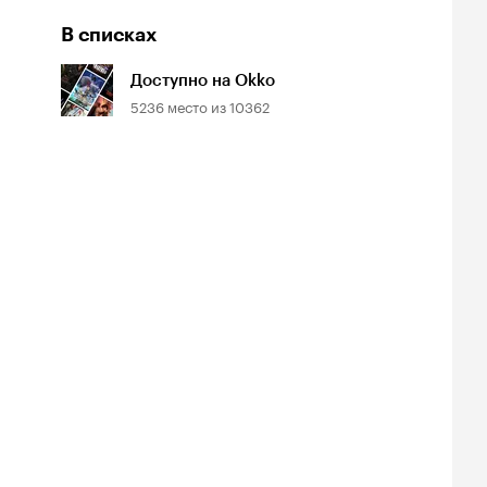
В списках
Доступно на Okko
5236
место из
10362