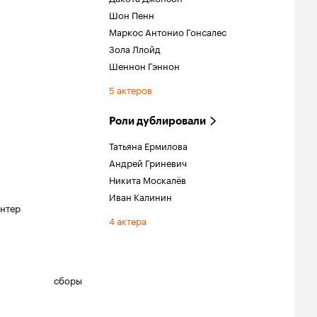
Шон Пенн
Маркос Антонио Гонсалес
Зола Ллойд
Шеннон Гэннон
5 актеров
Роли дублировали
.
Татьяна Ермилова
Андрей Гриневич
Никита Москалёв
Иван Калинин
интер
4 актера
сборы