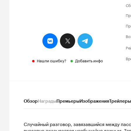
Сб
Пр
Пр
Во
Ре
Вр
Нашли ошибку?
Добавить инфо
Обзор
Награды
Премьеры
Изображения
Трейлеры
Случайный разговор, завязавшийся между пасс
внезапно оказывается необычайно важным. Тепе