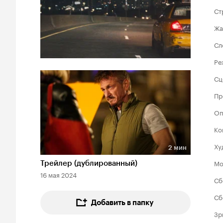
Ст
Жа
Сл
Ре
Сц
Пр
Оп
Ко
Ху
2 мин
Длительность 2 мин
Мо
Трейлер (дублированный)
16 мая 2024
Сб
Сб
Добавить в папку
Зр