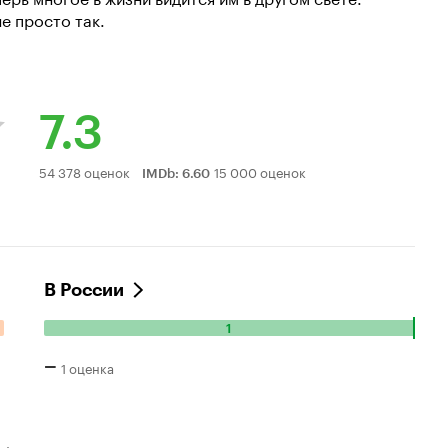
е просто так.
7.3
Рейтинг
54 378 оценок
15 000 оценок
IMDb
:
6.60
Кинопоиска
7.3
В России
1
Количество
положительных
–
1 оценка
оценок:
1.