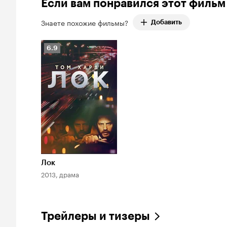
76%
Если вам понравился этот фильм
оценок:
27.
Знаете похожие фильмы?
Добавить
Рейтинг
6.9
Кинопоиска
6.9
Лок
2013, драма
Трейлеры и тизеры