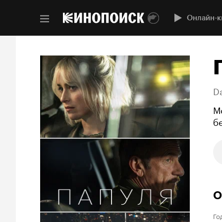
Онлайн-к
D
М
б
О
Го