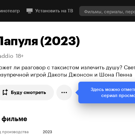
инотеатр
Установить на ТВ
Папуля (2023)
addio
18+
ожет ли разговор с таксистом излечить душу? Све
езупречной игрой Дакоты Джонсон и Шона Пенна
Здесь можно отмет
Буду смотреть
сериал просм
 фильме
д производства
2023