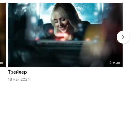
ин
2 мин
Длительность 2 мин
Дл
Трейлер
Тиз
16 мая 2024
16 м