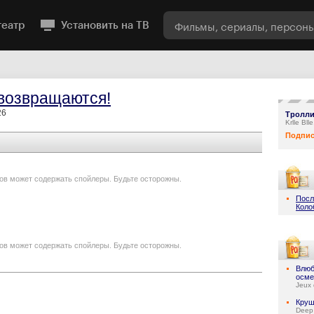
театр
Установить на ТВ
возвращаются!
26
Тролли
Krlle Bl
Подпис
ов может содержать спойлеры. Будьте осторожны.
Посл
Коло
ов может содержать спойлеры. Будьте осторожны.
Влюб
осме
Jeux 
Круш
Deep