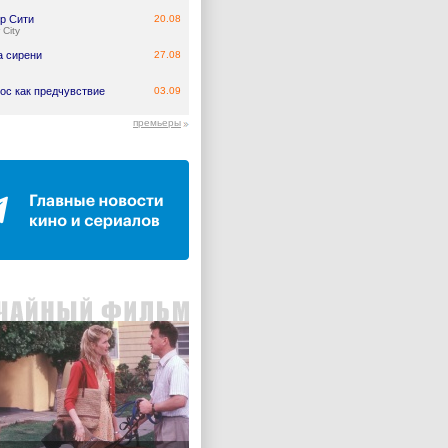
р Сити
20.08
 City
а сирени
27.08
ос как предчувствие
03.09
премьеры