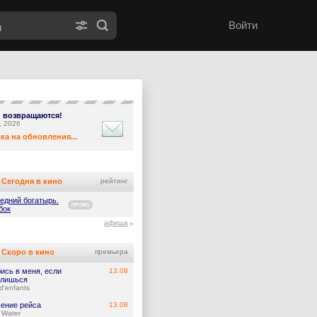
Войти
 возвращаются!
le, 2026
ка на обновления...
Сегодня в кино
рейтинг
едний богатырь.
ПРОМО
бок
афиша
Скоро в кино
премьера
ись в меня, если
13.08
лишься
d'enfants
ение рейса
13.08
 Water