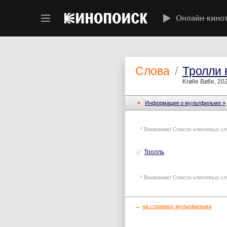
Онлайн-кино
Слова
/
Тролли 
Krølle Bølle, 20
Информация o мультфильме »
* Внимание! Список ключевых сл
Тролль
* Внимание! Список ключевых сл
←
на страницу мультфильма