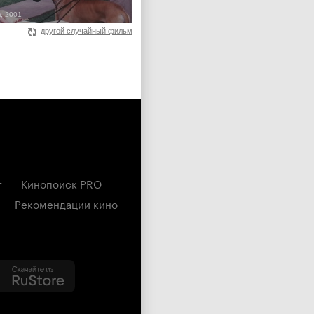
, 2001
другой случайный фильм
г
Кинопоиск PRO
Рекомендации кино