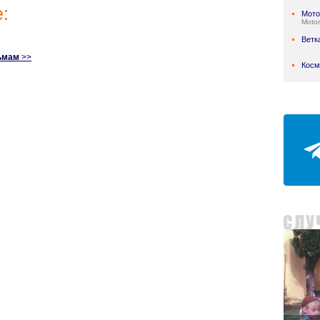
:
Мото
Motor
Ветк
ьмам
>>
Косм