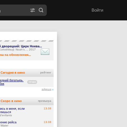
Войти
 дворецкий: Цирк Ноева...
Kuroshitsuji: Noah's..., 2017
ка на обновления...
Сегодня в кино
рейтинг
едний богатырь.
ПРОМО
бок
афиша
Скоро в кино
премьера
ись в меня, если
13.08
лишься
d'enfants
ение рейса
13.08
 Water