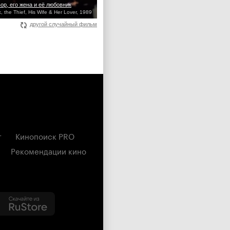
ор, его жена и её любовник
 the Thief, His Wife & Her Lover, 1989
другой случайный фильм
г
Кинопоиск PRO
Рекомендации кино