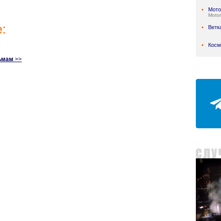
Мото
Motor
:
Ветк
Косм
ьмам
>>