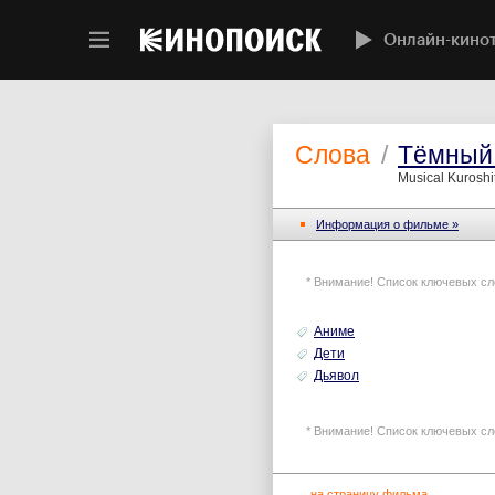
Онлайн-кино
Слова
/
Тёмный 
Musical Kuroshit
Информация o фильме »
* Внимание! Список ключевых сл
Аниме
Дети
Дьявол
* Внимание! Список ключевых сл
←
на страницу фильма