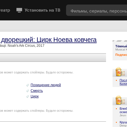
театр
Установить на ТВ
дворецкий: Цирк Ноева ковчега
suji: Noah's Ark Circus, 2017
Тёмный
Musical 
Подпис
ов может содержать спойлеры. Будьте осторожны.
Посл
Коло
Похищение людей
Смерть
Цирк
Влюб
ов может содержать спойлеры. Будьте осторожны.
осме
Jeux 
Круш
Deep