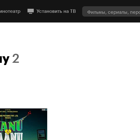
инотеатр
Установить на ТВ
ну
2