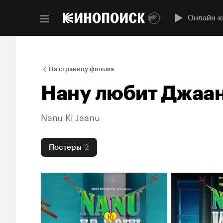
Онлайн-к
На страницу фильма
Нану любит Джаа
Nanu Ki Jaanu
Постеры
2