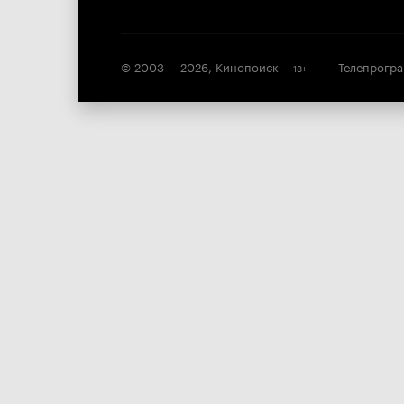
© 2003 —
2026
,
Кинопоиск
Телепрогр
18
+