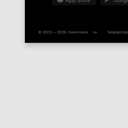
© 2003 —
2026
,
Кинопоиск
Телепрогр
18
+