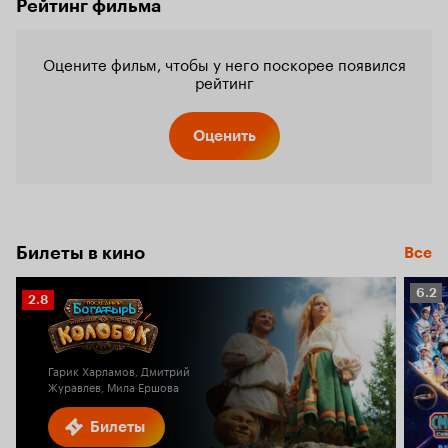
Рейтинг фильма
Оцените фильм, чтобы у него поскорее появился
рейтинг
Оценить
Билеты в кино
Все
Рейт
6.2
Рейтинг
2.8
Кино
Кинопоиска
6.2
2.8
Гарик Харламов, Дмитрий
Журавлев, Мила Ершова
Билеты