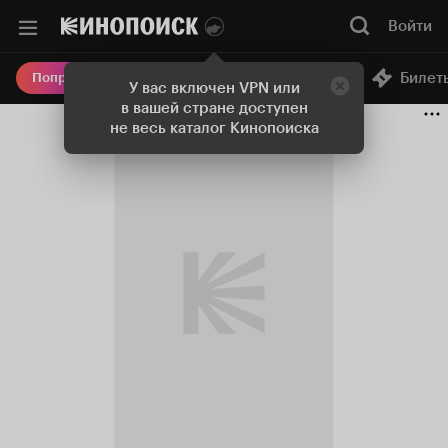
Войти
Онлайн-кинотеатр
Билет
Попробовать Плюс
У вас включен VPN или
в вашей стране доступен
не весь каталог Кинопоиска