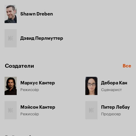
Shawn Dreben
Дэвид Перлмуттер
Создатели
Все
Маркус Кантер
Дебора Кан
Режиссёр
Сценарист
Мэйсон Кантер
Питер Лебау
Режиссёр
Продюсер