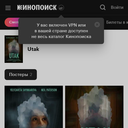
Войти
Онлайн-кинотеатр
Билеты в 
Смотреть кино
У вас включен VPN или
в вашей стране доступен
не весь каталог Кинопоиска
Utak
Постеры
2