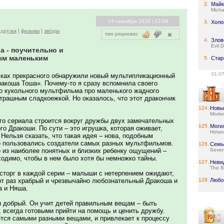
2.
Майк
Micha
14 сентября 2020 | 12:04
3.
Холо
друзья
фильмы
звёзды
тип рецензии:
4.
Злов
Evil 
а - поучительно и
ым маленьким
5.
Стар
31.0
сках прекрасного обнаружили новый мультипликационный
ракоша Тоша». Почему-то я сразу вспомнила своего
го кукольного мультфильма про маленького жадного
трашным сладкоежкой. Но оказалось, что этот дракончик
124.
Новы
Moder
о сериала строится вокруг дружбы двух замечательных
125.
Моги
го Дракоши. По сути – это игрушка, которая оживает,
Hotar
 Нельзя сказать, что такая идея – нова, подобным
о пользовались создатели самых разных мультфильмов.
126.
Семь
о из наиболее понятных и близких ребенку ощущений –
Seve
ходимо, чтобы в нем было хотя бы немножко тайны.
127.
Неви
The B
осторг в каждой серии – малыши с нетерпением ожидают,
тот раз храбрый и чрезвычайно любознательный Дракоша и
128.
Любо
а и Няша.
 добрый. Он учит детей правильным вещам – быть
 всегда готовыми прийти на помощь и ценить дружбу.
тся самыми разными вещами, и привлекает к процессу