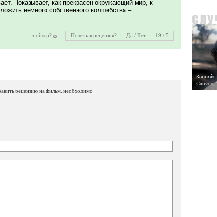
ает. Показывает, как прекрасен окружающий мир, к
иложить немного собственного волшебства –
спойлер?
Полезная рецензия?
Да
/
Нет
19 / 5
Конвой
Convoy, 
бавить рецензию на фильм, необходимо