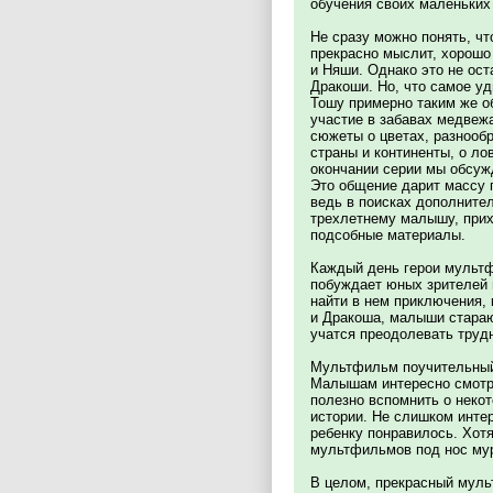
обучения своих маленьких
Не сразу можно понять, чт
прекрасно мыслит, хорошо 
и Няши. Однако это не ост
Дракоши. Но, что самое уд
Тошу примерно таким же о
участие в забавах медвеж
сюжеты о цветах, разнообр
страны и континенты, о ло
окончании серии мы обсу
Это общение дарит массу 
ведь в поисках дополните
трехлетнему малышу, прих
подсобные материалы.
Каждый день герои мультф
побуждает юных зрителей
найти в нем приключения,
и Дракоша, малыши стараю
учатся преодолевать труд
Мультфильм поучительный
Малышам интересно смотре
полезно вспомнить о некот
истории. Не слишком инте
ребенку понравилось. Хотя
мультфильмов под нос му
В целом, прекрасный муль