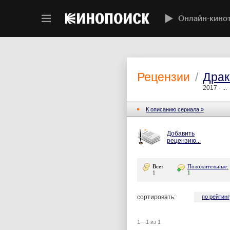
Онлайн-кино
Рецензии
/
Драк
2017 - ...
К описанию сериала »
Добавить
рецензию...
Все:
Положительные:
1
1
сортировать:
по рейтинг
1—1 из 1