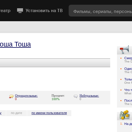
театр
Установить на ТВ
оша Тоша
Смер
The D
Одис
The 
Толь
One N
Что 
What 
Отрицательные:
Процент:
Нейтральные:
0
100%
0
Посл
The 
у
по дате
по имени пользователя
1.
На д