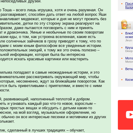
 непоседливых друзей.
Посл
Коло
о Тоша – всего лишь игрушка, хотя и очень разумная. Он
разговаривает, способен дать ответ на любой вопрос Яши
анавливает медвежат, которые и дня не могут прожить без
ивительное, детки по эту сторону экрана реагируют на
бразом, даже пытаются поговорить с ним и принять
ат и дракончика. Умные и необычные по своим поворотам
Влюб
азии еды, о том, как устроена вселенная, какие есть
осме
Jeux 
вле солнечных зайчиков в грозу приводят к тому, что по
ждаем с моим юным философом все увиденные истории.
Круш
положительных эмоций, к тому же это очень полезно –
Deep
льной информации, которая была бы интересна
Мото
одится искать красивые картинки или мастерить
Motor
Ветк
ильма попадают в самые неожиданные истории, и это
 внимательнее рассматривать окружающий мир, чтобы
Косм
 которые, несомненно, ждут за ближайшим поворотом. Как
тся быть приветливыми с приятелями, и вместе с ними
ности.
, развивающий, наполненный теплотой и добром.
ть и узнавать каждый раз что-то новое, взрослым –
орых простых вещах и обсудить с детьми какие-то
ресное, на мой взгляд, музыкальное оформление, но
 обычно он все интересные песенки и мотивчики из других
рлыкает.
тик, сделанный в лучших традициях – обучает,