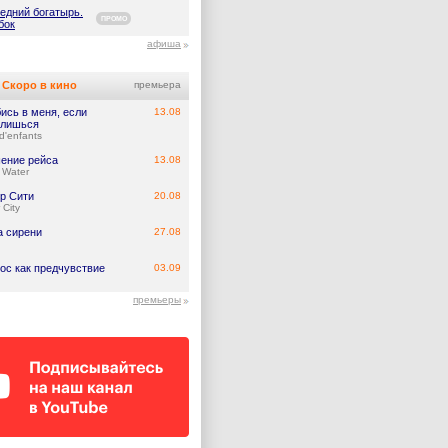
едний богатырь.
ПРОМО
бок
афиша
Скоро в кино
премьера
ись в меня, если
13.08
лишься
d'enfants
ение рейса
13.08
 Water
р Сити
20.08
 City
а сирени
27.08
ос как предчувствие
03.09
премьеры