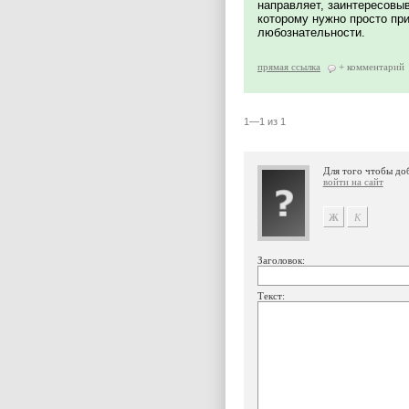
направляет, заинтересовыв
которому нужно просто пр
любознательности.
прямая ссылка
+ комментарий
1—1 из 1
Для того чтобы до
войти на сайт
Заголовок:
Текст: