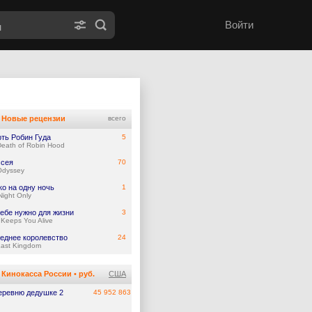
Войти
Новые рецензии
всего
ть Робин Гуда
5
eath of Robin Hood
сея
70
Odyssey
ко на одну ночь
1
ight Only
тебе нужно для жизни
3
Keeps You Alive
еднее королевство
24
Last Kingdom
Кинокасса России
•
руб.
США
еревню дедушке 2
45 952 863