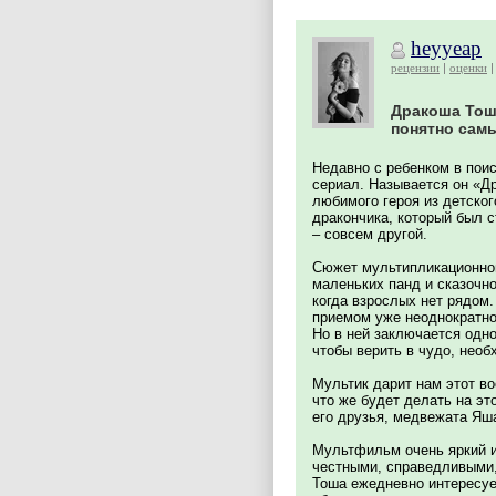
heyyeap
рецензии
оценки
Дракоша Тош
понятно сам
Недавно с ребенком в пои
сериал. Называется он «Д
любимого героя из детско
дракончика, который был с
– совсем другой.
Сюжет мультипликационног
маленьких панд и сказочно
когда взрослых нет рядом.
приемом уже неоднократн
Но в ней заключается одн
чтобы верить в чудо, необ
Мультик дарит нам этот в
что же будет делать на э
его друзья, медвежата Яш
Мультфильм очень яркий и
честными, справедливыми,
Тоша ежедневно интересуе