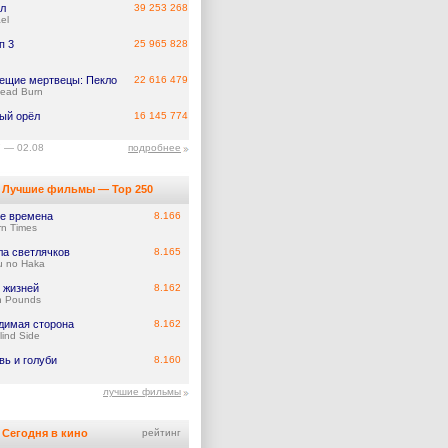
л
39 253 268
el
п 3
25 965 828
ещие мертвецы: Пекло
22 616 479
Dead Burn
ый орёл
16 145 774
7 — 02.08
подробнее
Лучшие фильмы — Top 250
е времена
8.166
n Times
ла светлячков
8.165
u no Haka
 жизней
8.162
n Pounds
димая сторона
8.162
lind Side
вь и голуби
8.160
лучшие фильмы
Сегодня в кино
рейтинг