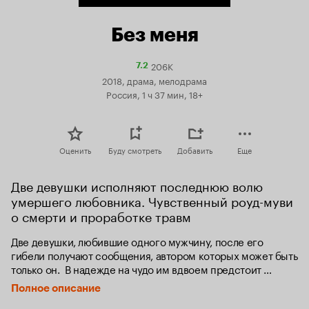
Без меня
206K
Рейтинг
7.2
Кинопоиска
2018, драма, мелодрама
7.2
Россия, 1 ч 37 мин, 18+
Оценить
Буду смотреть
Добавить
Еще
Две девушки исполняют последнюю волю 
умершего любовника. Чувственный роуд-муви 
о смерти и проработке травм
Две девушки, любившие одного мужчину, после его 
гибели получают сообщения, автором которых может быть 
только он.  В надежде на чудо им вдвоем предстоит 
отправиться в путь, который прокладывают его подсказки, 
Полное описание
чтобы открыть тайну, стоящую за загадочными 