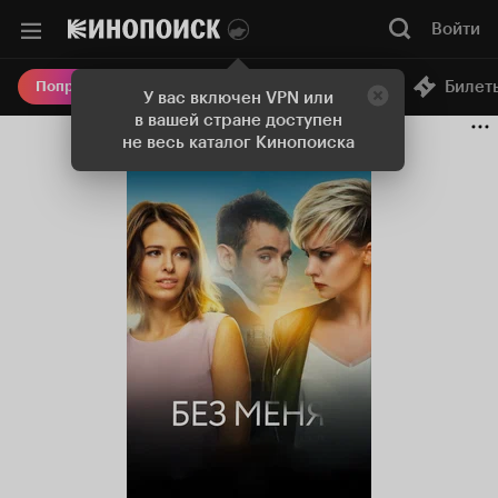
Войти
Онлайн-кинотеатр
Билет
Попробовать Плюс
У вас включен VPN или
в вашей стране доступен
не весь каталог Кинопоиска