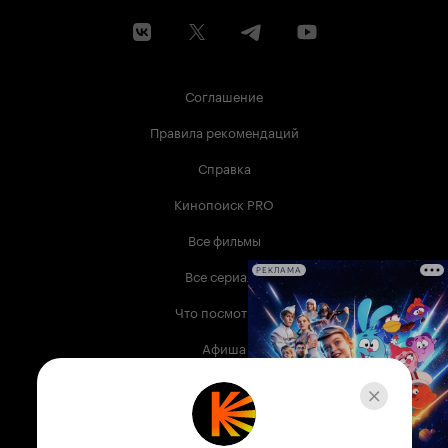
Соглашение
Правила рекомендаций
Справка
Кинопоиск PRO
Все фильмы
Все сериалы
РЕКЛАМА
Что посмотреть
Афиша
Музыка
Телепрограмма