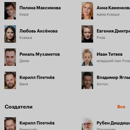
Полина Максимова
Анна Каменков
Кира
мама Ксюши
Любовь Аксёнова
Евгения Дмитр
Ксюша
Роза
Риналь Мухаметов
Иван Титяев
Дима
младший сын Роз
Кирилл Плетнёв
Владимир Ягл
Ваня
Антон
Создатели
Все
Кирилл Плетнёв
Рубен Дишдиш
Режиссёр
Продюсер