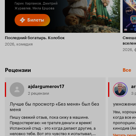
Гарик Харламов, Дмитрий
Журавлев, Мила Ершова
Билеты
Последний богатырь. Колобок
Смеша
2026, комедия
вселе
2026, 
Рецензии
Все
ajdargumerov17
ar
2 рецензии
3 
Лучше бы просмотр «Без меня» был без
умножение
меня
Увы, хорош
Пишу свежий отзыв, пока сижу в машине.
когда все и
Предостерегаю: не тратьте деньги и время!
пропорции.
Испанский стыд - это когда делают другие, а
кинодив (Ак
неловко тебе. Вот это чувство я испытывал,
открытие, в
Читать рец