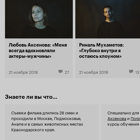
Но тут просто обидно. Обидно, что из-за таких
Конгруэнтность - 0. 
картин, возрождающийся Российский
инфантила-
кинематограф кажется безнадёжным. 1 из 10
как сказала 
даже флирто
каламбур). 
испытывать
чувства? Шу
контекста о
Любовь Аксенова: «Меня
Риналь Мухаметов:
наигранными
всегда вдохновляли
«Глубоко внутри я
повестись д
актеры-мужчины»
остаюсь клоуном»
выбегающий
фильма, уж 
Полины Макс
21 ноября 2018
27
21 ноября 2018
13
Знаете ли вы что...
Съемки фильма длились 28 смен и
Специально для
проходили в Москве, Подмосковье,
Аксенова
и
Пол
Анапе и в самых живописных местах
курсы обучения
Краснодарского края.