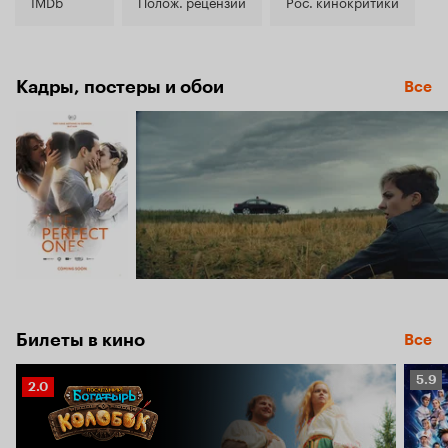
7.2
IMDb
Полож. рецензии
Рос. кинокритики
Кадры, постеры и обои
Все
Билеты в кино
Все
Рейт
5.9
Рейтинг
2.0
Кино
Кинопоиска
5.9
2.0