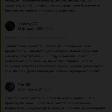
он играет братьев-близнецов, абсолютно разных по
характеру. В «Репликанте» же он играет тоже фактически
братьев, но один из них маньяк, а другой...
holloway777
28 февраля 2009
19:31
Репликант, — герой или преступник?!
Талантливый режиссёр Ринго Лэм, объединившись с
продюсером Тони Катальдо и актёром Жан-Клодом Ван
Даммом, приступил в 2000 году к съёмкам нового
остросюжетного боевика, несколько отличающего от
типичных собратьев подобного жанра, — речь здесь идёт о
том, что Ван Дамм второй раз в своей карьере изобразит...
Filin1991
22 октября 2013
11:48
Этот фильм я смотрел и после выхода и сейчас… И в
промежутке тоже… То есть я смотрел его ребенком,
подростком, и мужиком))Не знаю, в силу чего, но ощущения