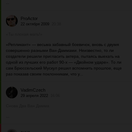
...
ProActor
22 октября 2009
20:38
«Ты плохая мать!»
«Репликант» — весьма забавный боевичок, вновь с двумя
совершенно разными Ван-Даммами. Неизвестно, то ли
создатели решили пригласить актера, пытаясь выехать на
одной из лучших его работ 90-х — «Двойном ударе». То ли
сам Брюссельский Мускул решил вспомнить прошлое, еще
раз показав своим поклонникам, что у...
VadimCzech
29 апреля 2022
16:06
Снова Два Ван Дамма
...