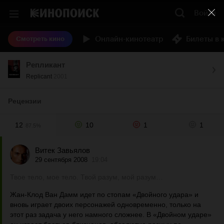
Войти
Онлайн-кинотеатр
Билеты в 
Смотреть кино
Репликант
Replicant
2001
Рецензии
12
10
1
1
87.5%
Витек Завьялов
29 сентября 2008
19:04
Твое тело, мое тело. Твой разум, мой разум…
Жан-Клод Ван Дамм идет по стопам «Двойного удара» и
вновь играет двоих персонажей одновременно, только на
этот раз задача у него намного сложнее. В «Двойном ударе»