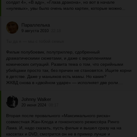
солдат 4», «В аду», «Глаза дракона», но вот в начале
«нулевых», увы было очень мало картин, которые можно...
Параллелька
9 августа 2010
22:18
Ты да я — мы с тобой семья
Фильм полубоевик, полутриллер, сдобренный
драматическими сюжетами, и даже с вкраплениями
комических ситуаций. Развита тема о том, что серийными
убийцами просто так, без причин не становятся. Ищите корни
в детстве. Даже у маньяков есть мамы. Но какие?
ЖКВД снова в «двойном ударе» — исполняет две роли....
Johnny Walker
20 июня 2024
08:17
Вторая после провального «Максимального риска»
совместная Жан-Клода и гонконгского режиссёра Ринго
Лама. И, надо сказать, пусть фильм и вышел сразу на на
кассетах и DVD, смотрится он не в пример лучше и