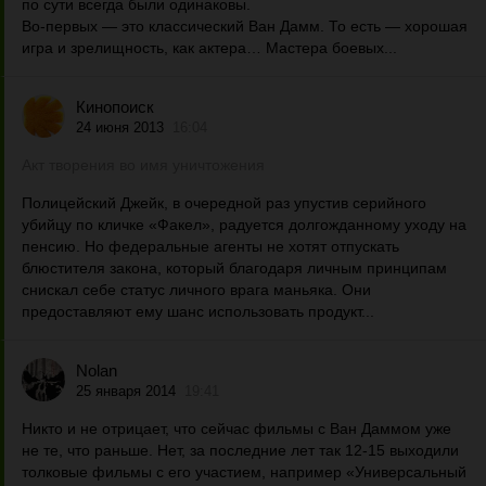
по сути всегда были одинаковы.
Во-первых — это классический Ван Дамм. То есть — хорошая
игра и зрелищность, как актера… Мастера боевых...
Кинопоиск
24 июня 2013
16:04
Акт творения во имя уничтожения
Полицейский Джейк, в очередной раз упустив серийного
убийцу по кличке «Факел», радуется долгожданному уходу на
пенсию. Но федеральные агенты не хотят отпускать
блюстителя закона, который благодаря личным принципам
снискал себе статус личного врага маньяка. Они
предоставляют ему шанс использовать продукт...
Nolan
25 января 2014
19:41
Никто и не отрицает, что сейчас фильмы с Ван Даммом уже
не те, что раньше. Нет, за последние лет так 12-15 выходили
толковые фильмы с его участием, например «Универсальный