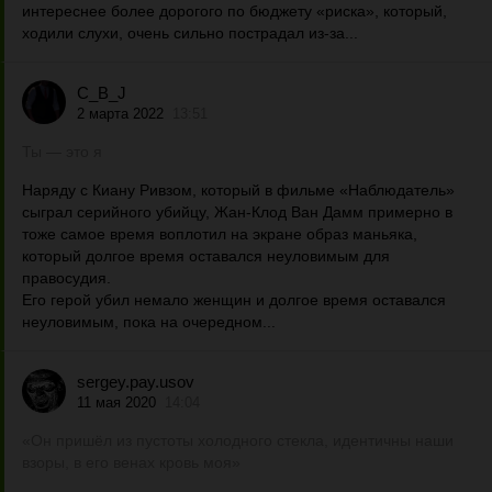
интереснее более дорогого по бюджету «риска», который,
ходили слухи, очень сильно пострадал из-за...
C_B_J
2 марта 2022
13:51
Ты — это я
Наряду с Киану Ривзом, который в фильме «Наблюдатель»
сыграл серийного убийцу, Жан-Клод Ван Дамм примерно в
тоже самое время воплотил на экране образ маньяка,
который долгое время оставался неуловимым для
правосудия.
Его герой убил немало женщин и долгое время оставался
неуловимым, пока на очередном...
sergey.pay.usov
11 мая 2020
14:04
«Он пришёл из пустоты холодного стекла, идентичны наши
взоры, в его венах кровь моя»