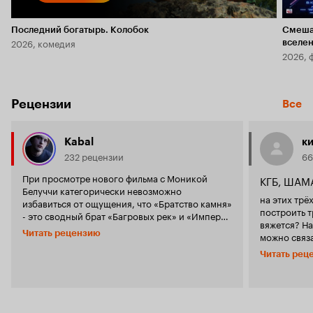
Последний богатырь. Колобок
Смеша
2026, комедия
вселе
2026, 
Рецензии
Все
Kabal
к
232 рецензии
66
При просмотре нового фильма с Моникой
КГБ, ШАМ
Белуччи категорически невозможно
на этих трё
избавиться от ощущения, что «Братство камня»
построить т
- это сводный брат «Багровых рек» и «Империи
вяжется? Н
волков». При том, что «Багровые» – не очень, а
Читать рецензию
можно связа
«Империя» – и вовсе ужасна. Но наши бравые
обоих случа
прокатчики все равно не боятся выбрасывать в
Читать рец
портить неаккура
прокат сомнительный по своим вкусовым
что создат
качествам продукт из категории «типа
частью бывш
триллер». Это такой фирменный французский
монгольско
стиль, в котором сочетаются банальные
оказывается