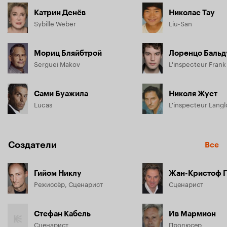
Катрин Денёв
Николас Тау
Sybille Weber
Liu-San
Мориц Бляйбтрой
Лоренцо Бальд
Serguei Makov
L'inspecteur Fran
Сами Буажила
Николя Жует
Lucas
L'inspecteur Langl
Создатели
Все
Гийом Никлу
Жан-Кристоф 
Режиссёр, Сценарист
Сценарист
Стефан Кабель
Ив Мармион
Сценарист
Продюсер