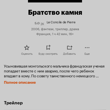
Братство камня
Le Concile de Pierre
2K
Рейтинг
5.0
Кинопоиска
2006, фэнтези, триллер, драма
5.0
Франция, 1 ч 42 мин, 16+
Оценить
Буду смотреть
Добавить
Еще
Усыновившая монгольского мальчика французская ученая 
попадает вместе с ним аварию, после чего ребенок 
впадает в кому. По совету таинственного немецкого 
доктора, который заявляет, что может вывести ее сына из 
Полное описание
комы с помощью нетрадиционных методов, она 
отправляется в Монголию, чтобы разузнать все о прошлом 
мальчика…
Трейлер