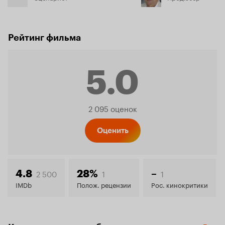
Рейтинг фильма
5.0
Рейтинг
2 095 оценок
Кинопо
Оценить
5.0
2 500
1
1
4.8
28%
–
IMDb
Полож. рецензии
Рос. кинокритики