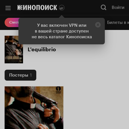
Войти
Онлайн-кинотеатр
Билеты в 
Смотреть кино
У вас включен VPN или
в вашей стране доступен
не весь каталог Кинопоиска
L'equilibrio
Постеры
1