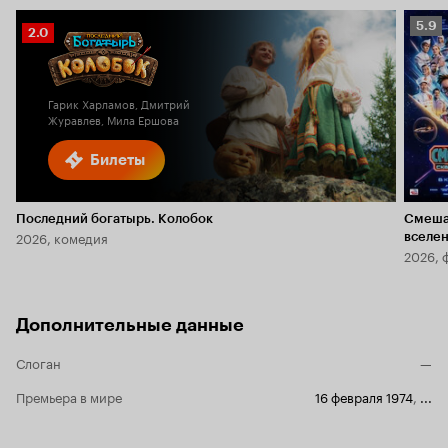
Рейт
5.9
Рейтинг
2.0
Кино
Кинопоиска
5.9
2.0
Гарик Харламов, Дмитрий
Журавлев, Мила Ершова
Билеты
Последний богатырь. Колобок
Смеша
2026, комедия
вселе
2026, 
Дополнительные данные
Слоган
—
Премьера в мире
16 февраля 1974
,
...