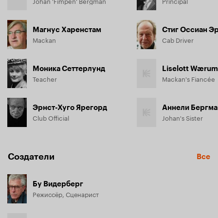
Johan 'Fimpen' Bergman
Principal
Магнус Харенстам
Стиг Оссиан Э
Mackan
Cab Driver
Моника Сеттерлунд
Liselott Wærum
Teacher
Mackan's Fiancée
Эрнст-Хуго Ярегорд
Аннели Бергма
Club Official
Johan's Sister
Создатели
Все
Бу Видерберг
Режиссёр, Сценарист