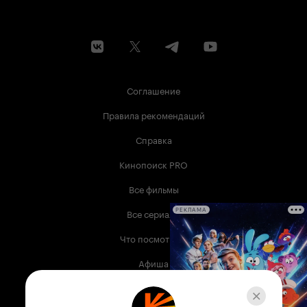
Соглашение
Правила рекомендаций
Справка
Кинопоиск PRO
Все фильмы
Все сериалы
РЕКЛАМА
Что посмотреть
Афиша
Музыка