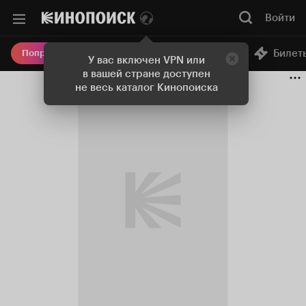
Войти
Онлайн-кинотеатр
Билет
Попробовать Плюс
У вас включен VPN или
в вашей стране доступен
не весь каталог Кинопоиска