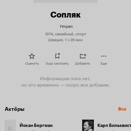
Сопляк
Fimpen
1974, семейный, спорт
Швеция, 1 ч 29 мин
Оценить
Буду смотреть
Добавить
Еще
Информации пока нет,
но это временно — скоро все добавим.
Актёры
Все
Йохан Бергман
Карл Бильквис