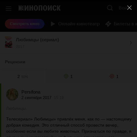
Войти
Онлайн-кинотеатр
Билеты в 
Смотреть кино
Любимцы (сериал)
2017
Рецензии
2
1
1
50%
Persifona
2 сентября 2017
15:19
Любимцы.
Телесериал» Любимцы» привлёк меня, как по — настоящему
добрая комедия. Это отличный способ провести вечер,
особенно если вы любите животных. Признаться по правде, я