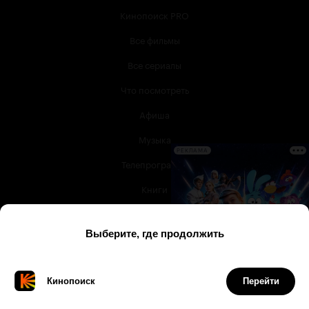
Кинопоиск PRO
Все фильмы
Все сериалы
Что посмотреть
Афиша
Музыка
РЕКЛАМА
Телепрограмма
Книги
Служба поддержки
© 2003 —
2026
,
Кинопоиск
18
+
Проект компании