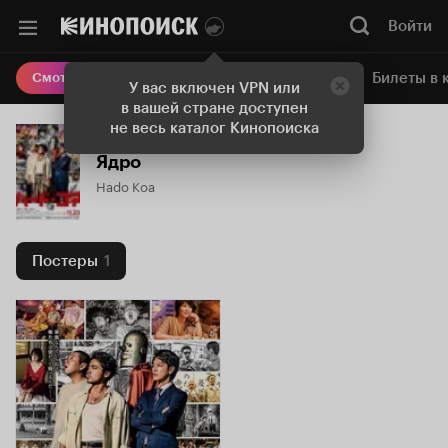
Войти
Онлайн-кинотеатр
Билеты в 
Смотреть кино
У вас включен VPN или
в вашей стране доступен
не весь каталог Кинопоиска
Ядро
Hado Koa
Постеры
1