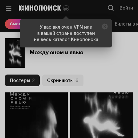
Войти
Онлайн-кинотеатр
Билеты в 
Смотреть кино
У вас включен VPN или
в вашей стране доступен
не весь каталог Кинопоиска
Между сном и явью
Постеры
2
Скриншоты
6