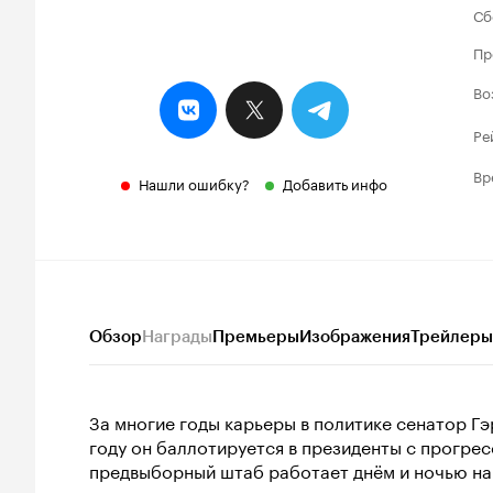
Сб
Пр
Во
Ре
Вр
Нашли ошибку?
Добавить инфо
Обзор
Награды
Премьеры
Изображения
Трейлеры
За многие годы карьеры в политике сенатор Г
году он баллотируется в президенты с прогрес
предвыборный штаб работает днём и ночью на