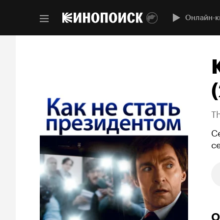
Онлайн-к
T
С
с
О