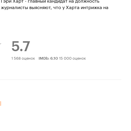
Гэри Харт - главный кандидат на должность
журналисты выясняют, что у Харта интрижка на
5.7
Рейтинг
1 568 оценок
15 000 оценок
IMDb
:
6.10
Кинопоиска
5.7
цательных оценок: 96.