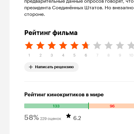
предварительные данные опросов говорят, что 
президента Соединённых Штатов. Но внезапно 
стороне.
Рейтинг фильма
1
2
3
4
5
6
7
8
9
10
Написать рецензию
Рейтинг кинокритиков в мире
133
96
Количество положительных оценок: 133. Количество отри
6.2
58%
229 оценок
Рейтинг Кинопоиска 58%