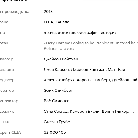
д производства
2018
рана
США
,
Канада
нр
драма
,
детектив
,
биография
,
история
оган
«Gary Hart was going to be President. Instead h
Politics forever»
жиссер
Джейсон Райтман
енарий
Джей Карсон
,
Джейсон Райтман
,
Мэтт Бай
одюсер
Хелен Эстабрук
,
Аарон Л. Гилберт
,
Джейсон Рай
ератор
Эрик Стилберг
мпозитор
Роб Симонсен
дожник
Стив Сэклад
,
Камерон Бисли
,
Дэнни Гликер
,
...
нтаж
Стефан Грубе
оры в США
$2 000 105