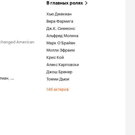
В главных ролях
Хью Джекман
Вера Фармига
Дж.К. Симмонс
Альфред Молина
e changed American
Марк О’Брайен
Молли Эфраим
Крис Кой
Алекс Карповски
Джош Бренер
тман
,
...
Томми Дьюи
146 актеров