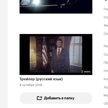
Го
Ст
Жа
Сл
Ре
Сц
Пр
Оп
2 мин
Длительность 2 мин
Ко
Трейлер (русский язык)
8 октября 2018
Ху
Мо
Добавить в папку
Сб