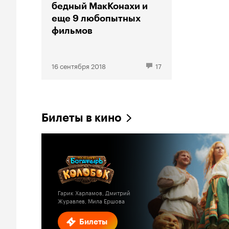
бедный МакКонахи и
еще 9 любопытных
фильмов
16 сентября 2018
17
Билеты в кино
Гарик Харламов, Дмитрий
Журавлев, Мила Ершова
Билеты