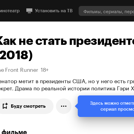
инотеатр
Установить на ТВ
Как не стать президен
(2018)
he Front Runner
18+
енатор метит в президенты США, но у него есть г
екрет. Драма по реальной истории политика Гэри 
Здесь можно отмет
Буду смотреть
сериал просм
 фильме