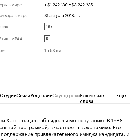
оры в мире
+ $1 242 130 = $3 242 235
емьера в мире
31 августа 2018
,
...
зраст
18+
йтинг MPAA
R
емя
1 ч 53 мин
Студии
Связи
Рецензии
Саундтреки
Ключевые
Еще...
слова
эри Харт создал себе идеальную репутацию. В 1988
сивной программой, в частности в экономике. Его
 поддержание привлекательного имиджа кандидата, и