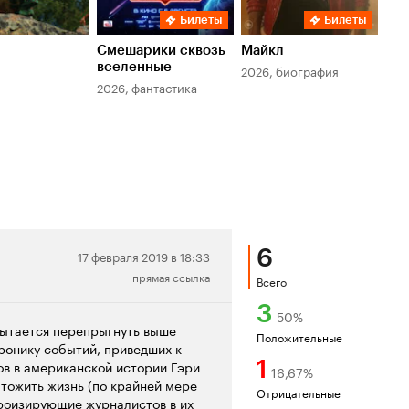
Билеты
Билеты
Смешарики сквозь
Майкл
Зл
вселенные
мер
2026, биография
2026, фантастика
202
6
Нейтральная
17 февраля 2019 в 18:33
прямая ссылка
рецензия
Всего
3
50
%
пытается перепрыгнуть выше
Положительные
хронику событий, приведших к
1
ов в американской истории Гэри
16,67
%
чтожить жизнь (по крайней мере
Отрицательные
ероизирующие журналистов в их