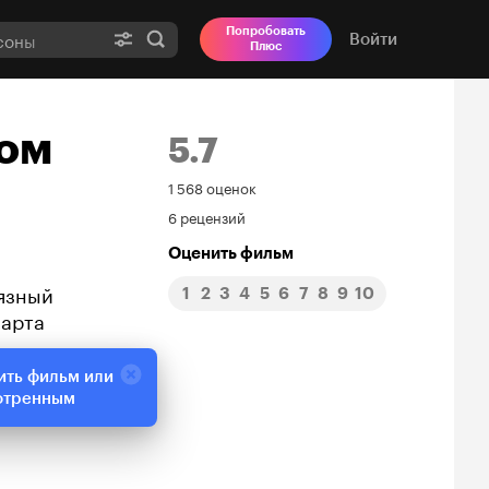
Попробовать
Войти
Плюс
том
5.7
Рейтинг
1 568 оценок
6 рецензий
Кинопоиска
Оценить фильм
5.7
рязный
1
2
3
4
5
6
7
8
9
10
Харта
ить фильм или
отренным