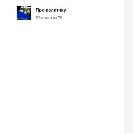
Про политику
52
место из
79