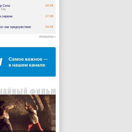
р Сити
20.08
 City
а сирени
27.08
ос как предчувствие
03.09
премьеры