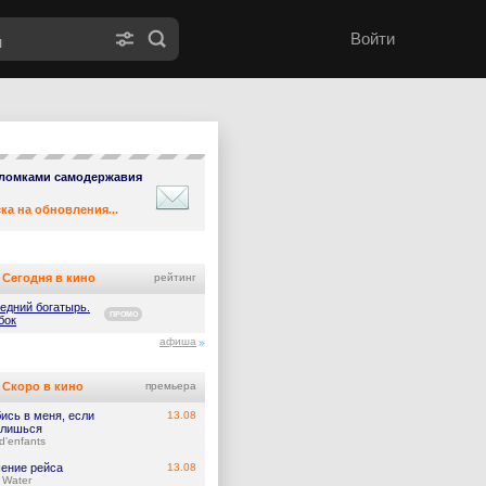
Войти
ломками самодержавия
ка на обновления...
Сегодня в кино
рейтинг
едний богатырь.
ПРОМО
бок
афиша
Скоро в кино
премьера
ись в меня, если
13.08
лишься
d'enfants
ение рейса
13.08
 Water