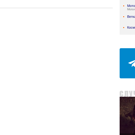
Мото
Motor
Ветк
Косм