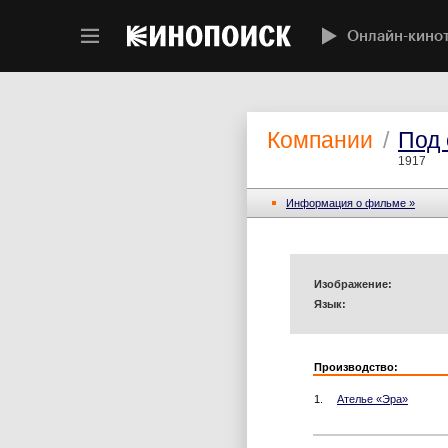
Онлайн-кино
Компании
/
Под
1917
Информация o фильме »
Изображение:
Язык:
Производство:
1.
Ателье «Эра»