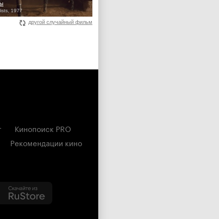
ты
ists, 1977
другой случайный фильм
г
Кинопоиск PRO
Рекомендации кино