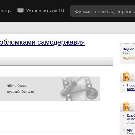
театр
Установить на ТВ
 обломками самодержавия
Под об
1917
Подпис
Посл
чёрно-белое
Коло
русский, без слов
Влюб
осме
Jeux 
Круш
Deep