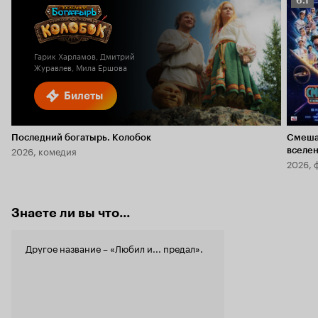
6.1
Кино
6.1
Гарик Харламов, Дмитрий
Журавлев, Мила Ершова
Билеты
Последний богатырь. Колобок
Смеша
2026, комедия
вселе
2026, 
Знаете ли вы что...
Другое название – «Любил и... предал».