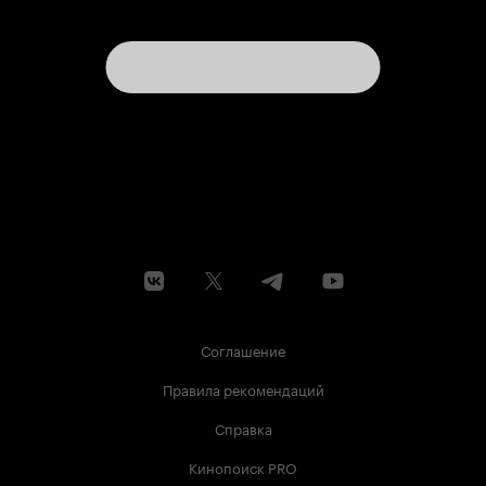
Соглашение
Правила рекомендаций
Справка
Кинопоиск PRO