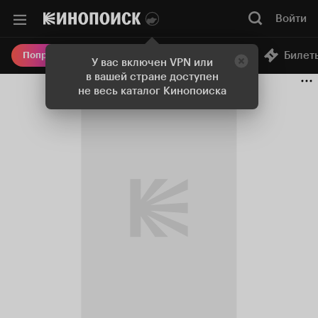
Войти
Онлайн-кинотеатр
Билет
Попробовать Плюс
У вас включен VPN или
в вашей стране доступен
не весь каталог Кинопоиска