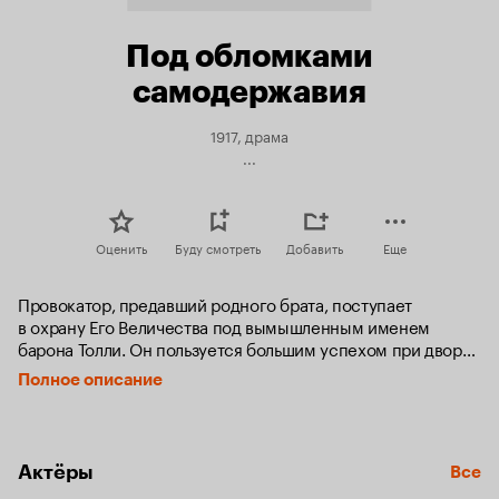
Под обломками
самодержавия
1917, драма
...
Оценить
Буду смотреть
Добавить
Еще
Провокатор, предавший родного брата, поступает 
в охрану Его Величества под вымышленным именем 
барона Толли. Он пользуется большим успехом при дворе 
и добивается благосклонного расположения знатной 
Полное описание
дамы, которая становится его любовницей. Позже 
он влюбляется в дочь генерала, планирующего 
осуществить государственный переворот.
Актёры
Все